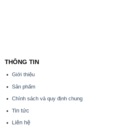
THÔNG TIN
Giới thiệu
Sản phẩm
Chính sách và quy định chung
Tin tức
Liên hệ
📞
PHÒNG KINH DOANH - CÔNG TY HÓA CHẤT
ĐẮC TRƯỜNG PHÁT
🌐
🌐 Website: https://muabanhoachat.vn/