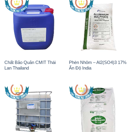
Chất Bảo Quản CMIT Thái
Phèn Nhôm – Al2(SO4)3 17%
Lan Thailand
Ấn Độ India
Chất tạo bọt Las P Tico Tank
Sodium Benzoate – Mốc Bột
IBC Bồn Việt Nam
Kalama Food Grade Mỹ Usa