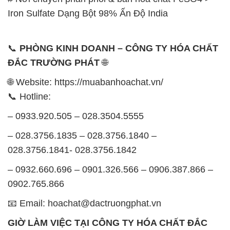
🌐 Website: https://muabanhoachat.vn/
📞 Hotline:
– 0933.920.505 – 028.3504.5555
– 028.3756.1835 – 028.3756.1840 –
028.3756.1841- 028.3756.1842
– 0932.660.696 – 0901.326.566 – 0906.387.866 –
0902.765.866
📧 Email: hoachat@dactruongphat.vn
GIỜ LÀM VIỆC TẠI CÔNG TY HÓA CHẤT ĐẮC
TRƯỜNG PHÁT
Thời gian làm việc
tại Hóa Chất Đắc Trường Phát
được tổ chức như sau:
Thứ 2 đến thứ 6: Buổi sáng: từ 8h đến 11h – Buổi