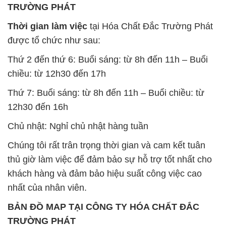
chiều: từ 12h30 đến 17h
Thứ 7: Buổi sáng: từ 8h đến 11h – Buổi chiều: từ
12h30 đến 16h
Chủ nhật: Nghỉ chủ nhật hàng tuần
Chúng tôi rất trân trọng thời gian và cam kết tuân
thủ giờ làm việc để đảm bảo sự hỗ trợ tốt nhất cho
khách hàng và đảm bảo hiệu suất công việc cao
nhất của nhân viên.
BẢN ĐỒ MAP TẠI CÔNG TY HÓA CHẤT ĐẮC
TRƯỜNG PHÁT
ĐỊA CHỈ: 1229C Quốc lộ 1A, Phường Bình Trị
Đông B, Quận Bình Tân, Sài Gòn TP. Hồ Chí
Minh