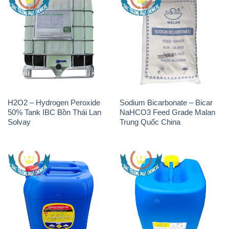
H2O2 – Hydrogen Peroxide
Sodium Bicarbonate – Bicar
50% Tank IBC Bồn Thái Lan
NaHCO3 Feed Grade Malan
Solvay
Trung Quốc China
H2O2 – Hydrogen Peroxide
H2O2 – Hydrogen Peroxide
50% Samuda Bangladesh
50% Đài Loan Taiwan Chang
Chun