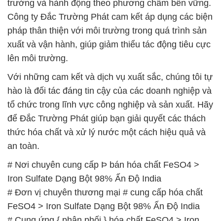
Với những cam kết và dịch vụ xuất sắc, chúng tôi tự
hào là đối tác đáng tin cậy của các doanh nghiệp và
tổ chức trong lĩnh vực công nghiệp và sản xuất. Hãy
để Đắc Trường Phát giúp bạn giải quyết các thách
thức hóa chất và xử lý nước một cách hiệu quả và
an toàn.
# Nơi chuyên cung cấp Þ bán hóa chất FeSO4 >
Iron Sulfate Dạng Bột 98% Ấn Độ India
# Đơn vị chuyên thương mại # cung cấp hóa chất
FeSO4 > Iron Sulfate Dạng Bột 98% Ấn Độ India
# Cung ứng { phân phối } hóa chất FeSO4 > Iron
Sulfate Dạng Bột 98% Ấn Độ India
# Nhà kinh doanh ¬ bán hóa chất FeSO4 > Iron
Sulfate Dạng Bột 98% Ấn Độ India
# Công ty bán & phân phối hóa chất FeSO4 > Iron