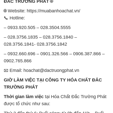
ĐẮC TRƯỜNG PHÁT
🌐
🌐 Website: https://muabanhoachat.vn/
📞 Hotline:
– 0933.920.505 – 028.3504.5555
– 028.3756.1835 – 028.3756.1840 –
028.3756.1841- 028.3756.1842
– 0932.660.696 – 0901.326.566 – 0906.387.866 –
0902.765.866
📧 Email: hoachat@dactruongphat.vn
GIỜ LÀM VIỆC TẠI CÔNG TY HÓA CHẤT ĐẮC
TRƯỜNG PHÁT
Thời gian làm việc
tại Hóa Chất Đắc Trường Phát
được tổ chức như sau: