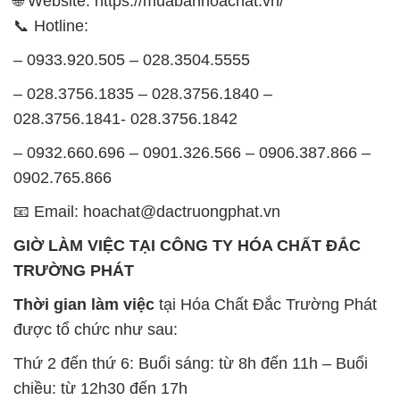
🌐 Website: https://muabanhoachat.vn/
📞 Hotline:
– 0933.920.505 – 028.3504.5555
– 028.3756.1835 – 028.3756.1840 –
028.3756.1841- 028.3756.1842
– 0932.660.696 – 0901.326.566 – 0906.387.866 –
0902.765.866
📧 Email: hoachat@dactruongphat.vn
GIỜ LÀM VIỆC TẠI CÔNG TY HÓA CHẤT ĐẮC
TRƯỜNG PHÁT
Thời gian làm việc
tại Hóa Chất Đắc Trường Phát
được tổ chức như sau:
Thứ 2 đến thứ 6: Buổi sáng: từ 8h đến 11h – Buổi
chiều: từ 12h30 đến 17h