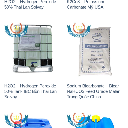
H2O2 – Hydrogen Peroxide
K2Co3 – Potassium
50% Thái Lan Solvay
Carbonate Mỹ USA
H2O2 – Hydrogen Peroxide
Sodium Bicarbonate – Bicar
50% Tank IBC Bồn Thái Lan
NaHCO3 Feed Grade Malan
Solvay
Trung Quốc China