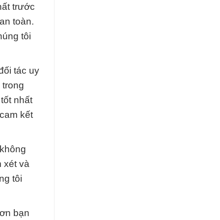
ất trước
an toàn.
húng tôi
ối tác uy
 trong
tốt nhất
 cam kết
i không
 xét và
ng tôi
 ơn bạn