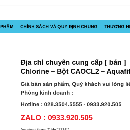
 PHẨM
CHÍNH SÁCH VÀ QUY ĐỊNH CHUNG
THƯƠNG H
Địa chỉ chuyên cung cấp [ bán ]
Chlorine – Bột CAOCL2 – Aquafi
Giá bán sản phẩm, Quý khách vui lòng li
Phòng kinh doanh :
Hotline : 028.3504.5555 - 0933.920.505
ZALO : 0933.920.505
[contact-form-7 id="1116"]