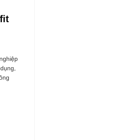
it
 nghiệp
 dụng,
công