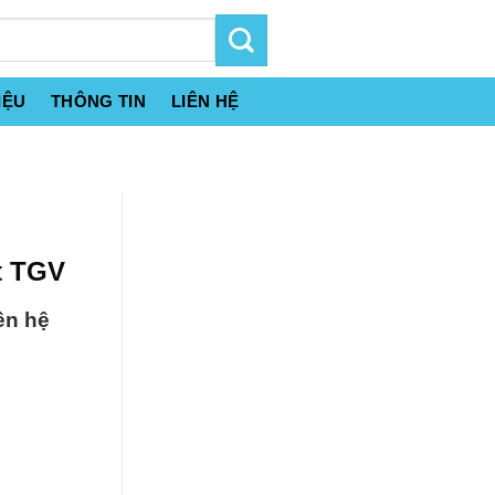
IỆU
THÔNG TIN
LIÊN HỆ
t TGV
ên hệ