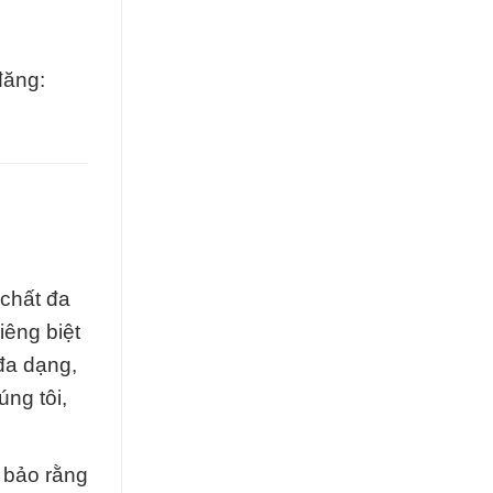
đăng:
chất đa
iêng biệt
đa dạng,
ng tôi,
 bảo rằng