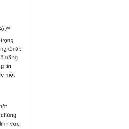
ột**
 trọng
ng tôi áp
hả năng
g tin
de một
một
, chúng
lĩnh vực