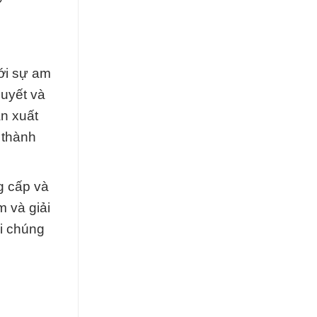
Với sự am
quyết và
ản xuất
 thành
g cấp và
 và giải
i chúng