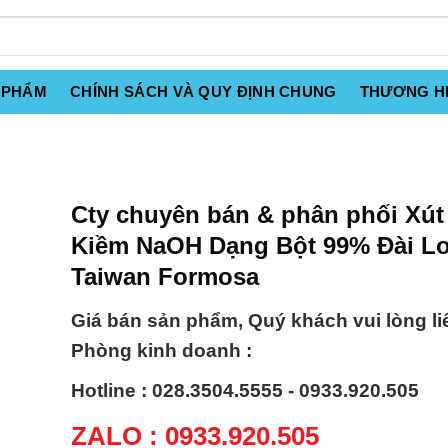
 PHẨM
CHÍNH SÁCH VÀ QUY ĐỊNH CHUNG
THƯƠNG H
Cty chuyên bán & phân phối Xút
Kiềm NaOH Dạng Bột 99% Đài L
Taiwan Formosa
Giá bán sản phẩm, Quý khách vui lòng li
Phòng kinh doanh :
Hotline : 028.3504.5555 - 0933.920.505
ZALO : 0933.920.505