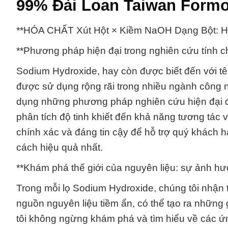
99% Đài Loan Taiwan Form
**HÓA CHẤT Xút Hột × Kiềm NaOH Dạng Bột: Hi
**Phương pháp hiện đại trong nghiên cứu tính c
Sodium Hydroxide, hay còn được biết đến với tên
được sử dụng rộng rãi trong nhiều ngành công 
dụng những phương pháp nghiên cứu hiện đại để
phân tích độ tinh khiết đến khả năng tương tác v
chính xác và đáng tin cậy để hỗ trợ quý khách
cách hiệu quả nhất.
**Khám phá thế giới của nguyên liệu: sự ảnh hư
Trong mỗi lọ Sodium Hydroxide, chúng tôi nhận
nguồn nguyên liệu tiềm ẩn, có thể tạo ra những 
tôi không ngừng khám phá và tìm hiểu về các ứ