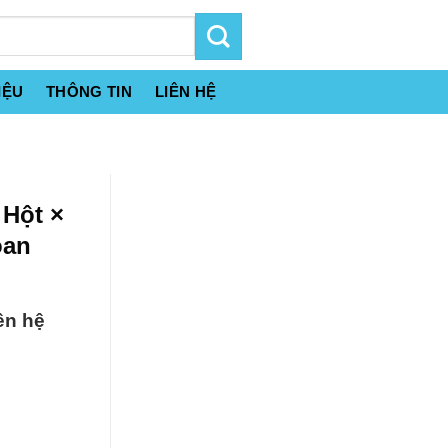
IỆU
THÔNG TIN
LIÊN HỆ
 Hột ×
oan
ên hệ