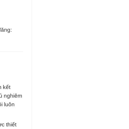
đăng:
m kết
hủ nghiêm
i luôn
c thiết