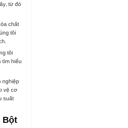
ây, từ đó
Hóa chất
úng tôi
ch.
ng tôi
 tìm hiểu
n nghiệp
o vệ cơ
u suất
 Bột