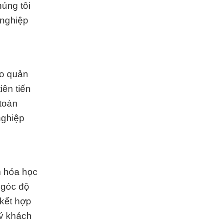
úng tôi
 nghiệp
ảo quản
iên tiến
 toàn
nghiệp
m hóa học
 góc độ
 kết hợp
uý khách