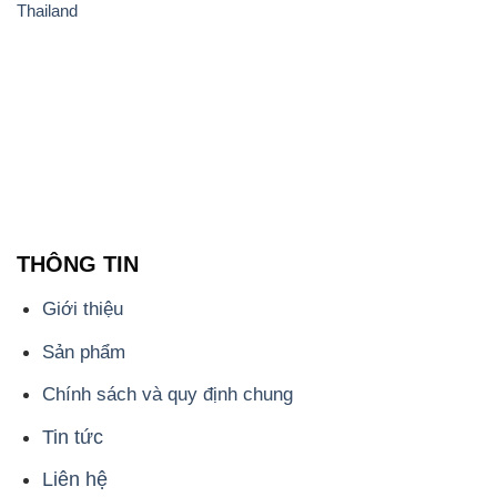
📞
PHÒNG KINH DOANH - CÔNG TY HÓA CHẤT
ĐẮC TRƯỜNG PHÁT
🌐
🌐 Website: https://muabanhoachat.vn/
📞 Hotline: - 0933.920.505 - 028.3504.5555
- 028.3756.1835 - 028.3756.1840 - 028.3756.1841-
028.3756.1842
- 0932.660.696 - 0901.326.566 - 0906.387.866 -
0902.765.866
📧 Email: hoachat@dactruongphat.vn
ĐỊA CHỈ
1229C Quốc lộ 1A, Phường Bình Trị Đông B,
Quận Bình Tân, TP. Hồ Chí Minh