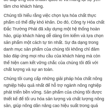
và kiến thức chuyên sâu về nông nghiệp làm cho
Công ty Hóa chất Đắc Trường Phát trở thành đối
tác lựa chọn hàng đầu cho những người đang tìm
kiếm giải pháp hóa chất nông nghiệp hiệu quả và an
toàn.
Với cam kết không ngừng nỗ lực và không ngừng
cải tiến, chúng tôi mong muốn đồng hành cùng
khách hàng trong hành trình phát triển và thành
công của họ trong ngành công nghiệp hóa chất.
# Nơi chuyên bán ▲ phân phối Đồng Sunfate _
Granulated Copper Sulfate 24.5% Việt Nam
# Cty chuyên cung cấp ← kinh doanh Đồng Sunfate
_ Granulated Copper Sulfate 24.5% Việt Nam
# Công ty chuyên cung cấp = kinh doanh Đồng
Sunfate _ Granulated Copper Sulfate 24.5% Việt
Nam