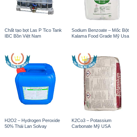
H2O2 – Hydrogen Peroxide
Sodium Bicarbonate – Bicar
50% Tank IBC Bồn Thái Lan
NaHCO3 Feed Grade Malan
Solvay
Trung Quốc China