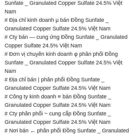
Granulated Copper Sulfate 24.5% Việt Nam
📞
PHÒNG KINH DOANH – CÔNG TY HÓA CHẤT
ĐẮC TRƯỜNG PHÁT
🌐
🌐 Website: https://muabanhoachat.vn/
📞 Hotline:
– 0933.920.505 – 028.3504.5555
– 028.3756.1835 – 028.3756.1840 –
028.3756.1841- 028.3756.1842
– 0932.660.696 – 0901.326.566 – 0906.387.866 –
0902.765.866
📧 Email: hoachat@dactruongphat.vn
GIỜ LÀM VIỆC TẠI CÔNG TY HÓA CHẤT ĐẮC