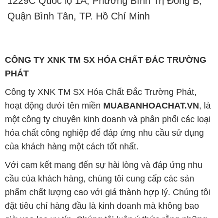
lượng và làm hài lòng đối tác. Đồng thời, chúng tôi
cam kết giá cả hợp lý, để cùng nhau phát triển và tồn
tại trên con đường dài phía trước.
Công ty Hóa Chất Đắc Trường Phát có khả năng đáp
ứng đa dạng nhu cầu về hóa chất và phục vụ cho tất
cả các ngành nghề và lĩnh vực sản xuất khác nhau
tại TP. Hồ Chí Minh. Sứ mệnh của chúng tôi là cung
cấp và phân phối các sản phẩm hóa chất đảm bảo
chất lượng và giá thành tốt nhất.
Trên website Muabanhoachat.vn, khách hàng có thể
tìm thấy một loạt các sản phẩm hóa chất đa dạng,
bao gồm các loại hóa chất công nghiệp như axit,
kiềm, dung môi, chất tẩy rửa và nhiều loại hóa chất
khác. Chúng tôi cam kết chỉ cung cấp những sản
phẩm chất lượng cao từ các nhà sản xuất uy tín và