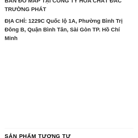
Chất Bảo Quản CMIT Thái
Phèn Nhôm – Al2(SO4)3 17%
Lan Thailand
Ấn Độ India