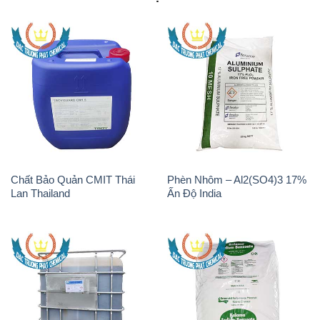
Chất tạo bọt Las P Tico Tank
Sodium Benzoate – Mốc Bột
IBC Bồn Việt Nam
Kalama Food Grade Mỹ Usa
H2O2 – Hydrogen Peroxide
K2Co3 – Potassium
50% Thái Lan Solvay
Carbonate Mỹ USA