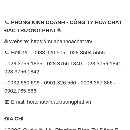
CÔNG TY XNK TM SX HÓA CHẤT ĐẮC TRƯỜNG
PHÁT
Công ty XNK TM SX Hóa Chất Đắc Trường Phát,
hoạt động dưới tên miền
MUABANHOACHAT.VN
, là
một công ty chuyên kinh doanh và phân phối các loại
hóa chất công nghiệp để đáp ứng nhu cầu sử dụng
của khách hàng một cách tốt nhất.
Với cam kết mang đến sự hài lòng và đáp ứng nhu
cầu của khách hàng, chúng tôi cung cấp các sản
phẩm chất lượng cao với giá thành hợp lý. Chúng tôi
đặt tiêu chí hàng đầu là kinh doanh mà không bao
giờ xao lạc uy tín. Chúng tôi luôn ý thức rằng những
sản phẩm chúng tôi cung cấp phải đảm bảo chất