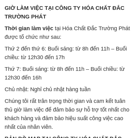
ĐỊA CHỈ: 1229C Quốc lộ 1A, Phường Bình Trị
Đông B, Quận Bình Tân, Sài Gòn TP. Hồ Chí
Minh
SẢN PHẨM TƯƠNG TỰ