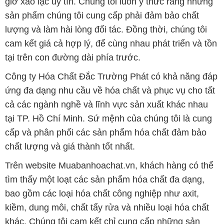
đáng tin cậy.
Ngoài ra, chúng tôi cũng đặc biệt chú trọng đến dịch
vụ khách hàng. Đội ngũ nhân viên giàu kinh nghiệm
và am hiểu về các sản phẩm hóa chất sẵn sàng tư
vấn và hỗ trợ khách hàng trong việc lựa chọn sản
phẩm phù hợp với nhu cầu của họ. Chúng tôi cam
kết mang đến trải nghiệm mua sắm dễ dàng và tin
cậy cho khách hàng.
Bản quyền © 2016 muabanhoachat.vn
CÔNG TY XNK TM SX HÓA CHẤT ĐẮC TRƯỜNG PHÁT
Giấy chứng nhận Đăng ký Kinh doanh số 0304188681 do Sở Kế
hoạch và Đầu tư Thành phố Hồ Chí Minh cấp ngày 19-01-2017