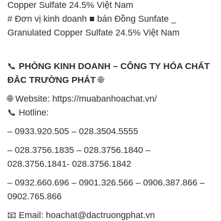
TRƯỜNG PHÁT
Thời gian làm việc
tại Hóa Chất Đắc Trường Phát
được tổ chức như sau:
Thứ 2 đến thứ 6: Buổi sáng: từ 8h đến 11h – Buổi
chiều: từ 12h30 đến 17h
Thứ 7: Buổi sáng: từ 8h đến 11h – Buổi chiều: từ
12h30 đến 16h
Chủ nhật: Nghỉ chủ nhật hàng tuần
Chúng tôi rất trân trọng thời gian và cam kết tuân
thủ giờ làm việc để đảm bảo sự hỗ trợ tốt nhất cho
khách hàng và đảm bảo hiệu suất công việc cao
nhất của nhân viên.
BẢN ĐỒ MAP TẠI CÔNG TY HÓA CHẤT ĐẮC
TRƯỜNG PHÁT