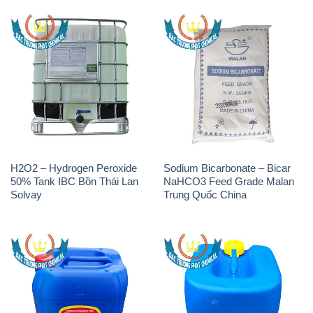
H2O2 – Hydrogen Peroxide
H2O2 – Hydrogen Peroxide
50% Samuda Bangladesh
50% Đài Loan Taiwan Chang
Chun
K2Co3 – Potassium
Javen – Sodium Hypochlorite
Carbonate AGC Thái Lan
10-12% Việt Nam
Thailand