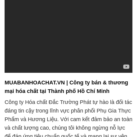
Chúng tôi hiểu rằng việc chọn lựa hóa chất thực
phẩm có thể đầy khó khăn. Do đó, Công ty Hóa chất
Đắc Trường Phát đã xây dựng một hệ thống hoàn
hảo, giúp khách hàng dễ dàng tìm kiếm và lựa chọn
sản phẩm một cách tự tin nhất. Sự đa dạng trong
danh mục sản phẩm của chúng tôi không chỉ đảm
bảo đáp ứng mọi nhu cầu của khách hàng mà còn
thể hiện cam kết vững chắc của chúng tôi đối với
chất lượng và sự an toàn.
Chúng tôi cung cấp những giải pháp hóa chất nông
nghiệp hiệu quả nhất để hỗ trợ ngành nông nghiệp
phát triển bền vững. Sản phẩm của chúng tôi được
thiết kế để tối ưu hóa sản lượng và chất lượng nông
sản, giúp nông dân nâng cao hiệu suất trong quá
trình sản xuất. Sự kết hợp giữa công nghệ tiên tiến