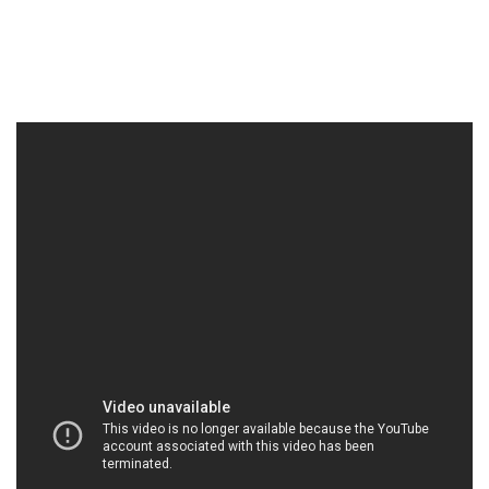
MUABANHOACHAT.VN | Công ty bán & thương
mại hóa chất tại Thành phố Hồ Chí Minh
Công ty Hóa chất Đắc Trường Phát tự hào là đối tác
đáng tin cậy trong lĩnh vực phân phối Phụ Gia Thực
Phẩm và Hương Liệu. Với cam kết đảm bảo an toàn
và chất lượng cao, chúng tôi không ngừng nỗ lực
để đáp ứng tiêu chuẩn quốc tế và mang lại sự yên
tâm cho khách hàng.