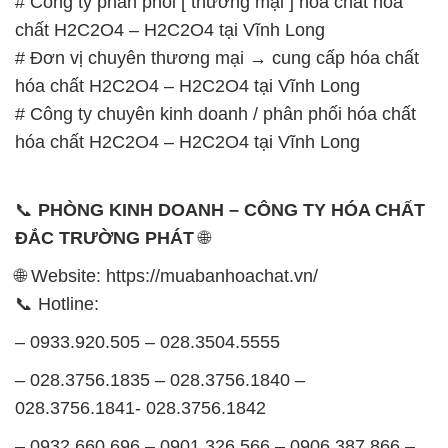
# Công ty phân phối [ thương mại ] hóa chất hóa
chất H2C2O4 – H2C2O4 tại Vĩnh Long
# Đơn vị chuyên thương mại → cung cấp hóa chất
hóa chất H2C2O4 – H2C2O4 tại Vĩnh Long
# Công ty chuyên kinh doanh / phân phối hóa chất
hóa chất H2C2O4 – H2C2O4 tại Vĩnh Long
📞
PHÒNG KINH DOANH – CÔNG TY HÓA CHẤT
ĐẮC TRƯỜNG PHÁT
🌐
🌐 Website: https://muabanhoachat.vn/
📞 Hotline:
– 0933.920.505 – 028.3504.5555
– 028.3756.1835 – 028.3756.1840 –
028.3756.1841- 028.3756.1842
– 0932.660.696 – 0901.326.566 – 0906.387.866 –