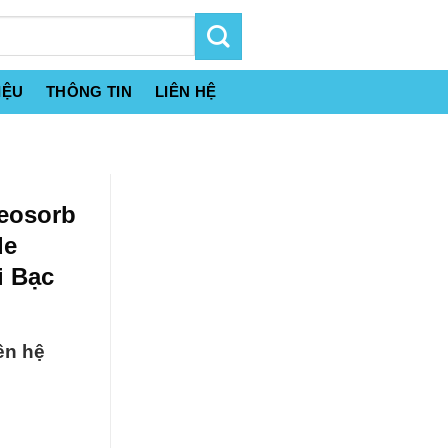
IỆU
THÔNG TIN
LIÊN HỆ
Neosorb
de
i Bạc
ên hệ