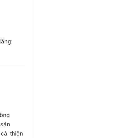
đăng:
công
 sản
cải thiện