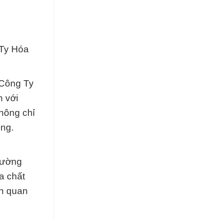
 Ty Hóa
 Công Ty
n với
hông chỉ
ụng.
hường
a chất
ên quan