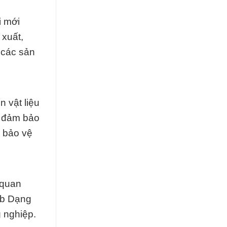
i mới
 xuất,
 các sản
n vật liệu
c đảm bảo
à bảo vệ
 quan
rb Dạng
 nghiệp.