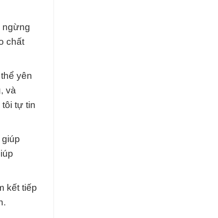
ng ngừng
o chất
 thể yên
, và
ôi tự tin
 giúp
giúp
 kết tiếp
n.