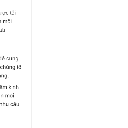
ược tối
n môi
tài
 để cung
 chúng tôi
ạng.
năm kinh
ên mọi
 nhu cầu