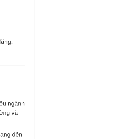
đăng:
iều ngành
ường và
mang đến