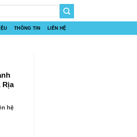
IỆU
THÔNG TIN
LIÊN HỆ
ạnh
 Rịa
ên hệ