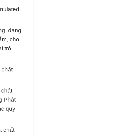
anulated
ng, đang
ẩm, cho
i trò
 chất
 chất
g Phát
ác quy
a chất