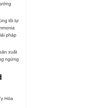
 hướng
úng tôi tự
ammonia
iải pháp
sản xuất
ông ngừng
d
Ty Hóa