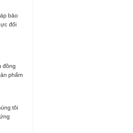
háp bảo
cực đối
ấn đồng
 sản phẩm
úng tôi
 ứng