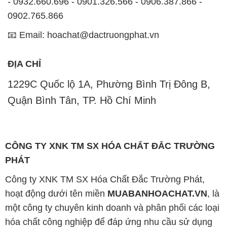
- 0932.660.696 - 0901.326.566 - 0906.387.866 -
0902.765.866
📧 Email: hoachat@dactruongphat.vn
ĐỊA CHỈ
1229C Quốc lộ 1A, Phường Bình Trị Đông B,
Quận Bình Tân, TP. Hồ Chí Minh
CÔNG TY XNK TM SX HÓA CHẤT ĐẮC TRƯỜNG
PHÁT
Công ty XNK TM SX Hóa Chất Đắc Trường Phát,
hoạt động dưới tên miền
MUABANHOACHAT.VN
, là
một công ty chuyên kinh doanh và phân phối các loại
hóa chất công nghiệp để đáp ứng nhu cầu sử dụng