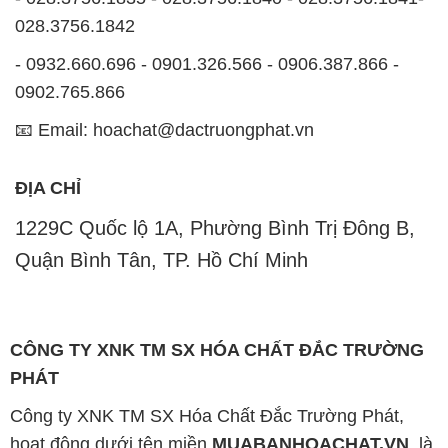
028.3756.1842
- 0932.660.696 - 0901.326.566 - 0906.387.866 -
0902.765.866
📧 Email: hoachat@dactruongphat.vn
ĐỊA CHỈ
1229C Quốc lộ 1A, Phường Bình Trị Đông B,
Quận Bình Tân, TP. Hồ Chí Minh
CÔNG TY XNK TM SX HÓA CHẤT ĐẮC TRƯỜNG
PHÁT
Công ty XNK TM SX Hóa Chất Đắc Trường Phát,
hoạt động dưới tên miền
MUABANHOACHAT.VN
, là