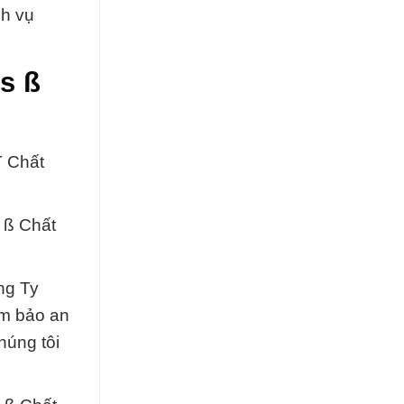
ch vụ
s ß
 Chất
 ß Chất
ng Ty
ảm bảo an
húng tôi