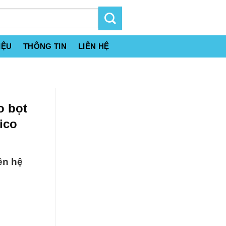
IỆU
THÔNG TIN
LIÊN HỆ
o bọt
ico
ên hệ