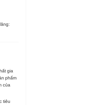
đăng:
hất gia
sản phẩm
h của
 tiêu