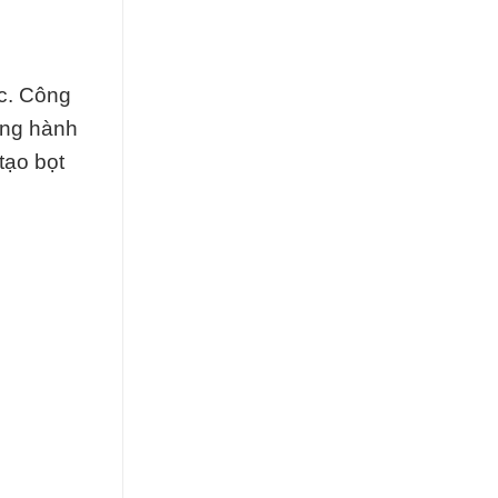
ệc. Công
ồng hành
tạo bọt