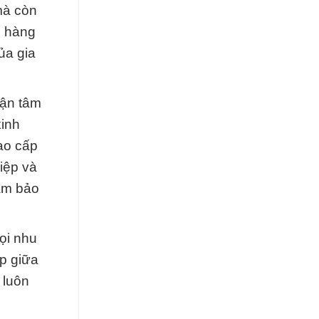
mà còn
g hàng
ủa gia
tận tâm
kinh
ao cấp
iệp và
đảm bảo
ọi nhu
ợp giữa
 luôn