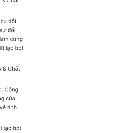
 ß Chất
 cụ đổi
sự đổi
hành cùng
t tạo bọt
s ß Chất
c. Công
ng của
về tính
 tạo bọt