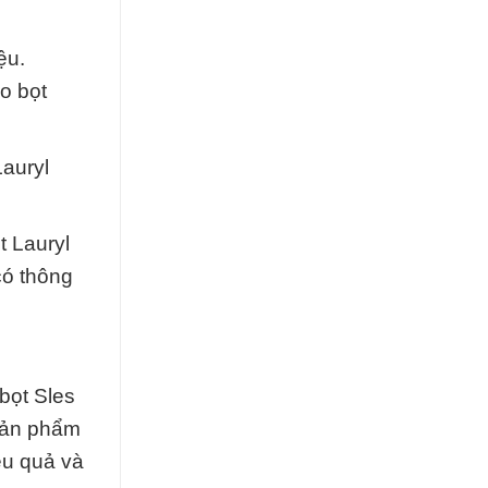
ệu.
o bọt
auryl
t Lauryl
có thông
bọt Sles
 sản phẩm
ệu quả và