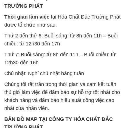
Chất Bảo Quản CMIT Thái
Phèn Nhôm – Al2(SO4)3 17%
Lan Thailand
Ấn Độ India
Chất tạo bọt Las P Tico Tank
Sodium Benzoate – Mốc Bột
IBC Bồn Việt Nam
Kalama Food Grade Mỹ Usa