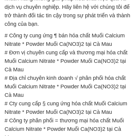
📞
PHÒNG KINH DOANH – CÔNG TY HÓA CHẤT
ĐẮC TRƯỜNG PHÁT
🌐
🌐 Website: https://muabanhoachat.vn/
📞 Hotline:
– 0933.920.505 – 028.3504.5555
– 028.3756.1835 – 028.3756.1840 –
028.3756.1841- 028.3756.1842
– 0932.660.696 – 0901.326.566 – 0906.387.866 –
0902.765.866
📧 Email: hoachat@dactruongphat.vn
GIỜ LÀM VIỆC TẠI CÔNG TY HÓA CHẤT ĐẮC
TRƯỜNG PHÁT
Thời gian làm việc
tại Hóa Chất Đắc Trường Phát