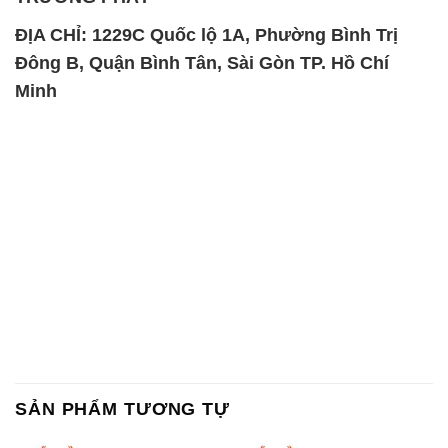
H2O2 – Hydrogen Peroxide
K2Co3 – Potassium
50% Thái Lan Solvay
Carbonate Mỹ USA