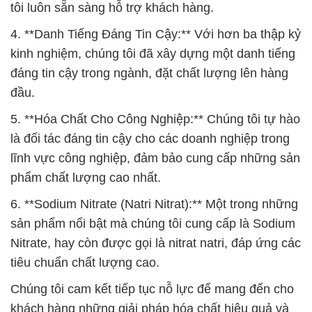
Mau
# Địa chỉ chuyên thương mại ↔ bán hóa chất Muối
Calcium Nitrate * Powder Muối Ca(NO3)2 tại Cà
Mau
# Công ty chuyên bán ≥ kinh doanh hóa chất Muối
Calcium Nitrate * Powder Muối Ca(NO3)2 tại Cà
Mau
# Cty phân phối { thương mại } hóa chất Muối
Calcium Nitrate * Powder Muối Ca(NO3)2 tại Cà
Mau
# Nơi cung ứng > bán hóa chất Muối Calcium
Nitrate * Powder Muối Ca(NO3)2 tại Cà Mau
# Đơn vị chuyên cung cấp ■ bán hóa chất Muối
Calcium Nitrate * Powder Muối Ca(NO3)2 tại Cà
Mau