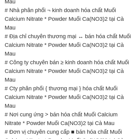
được tổ chức như sau:
Thứ 2 đến thứ 6: Buổi sáng: từ 8h đến 11h – Buổi
chiều: từ 12h30 đến 17h
Thứ 7: Buổi sáng: từ 8h đến 11h – Buổi chiều: từ
12h30 đến 16h
Chủ nhật: Nghỉ chủ nhật hàng tuần
Chúng tôi rất trân trọng thời gian và cam kết tuân
thủ giờ làm việc để đảm bảo sự hỗ trợ tốt nhất cho
khách hàng và đảm bảo hiệu suất công việc cao
nhất của nhân viên.
BẢN ĐỒ MAP TẠI CÔNG TY HÓA CHẤT ĐẮC
TRƯỜNG PHÁT
ĐỊA CHỈ: 1229C Quốc lộ 1A, Phường Bình Trị
Đông B, Quận Bình Tân, Sài Gòn TP. Hồ Chí