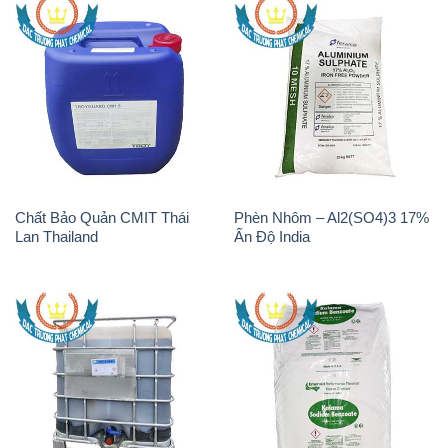
H2O2 – Hydrogen Peroxide
Sodium Bicarbonate – Bicar
50% Tank IBC Bồn Thái Lan
NaHCO3 Feed Grade Malan
Solvay
Trung Quốc China
H2O2 – Hydrogen Peroxide
H2O2 – Hydrogen Peroxide