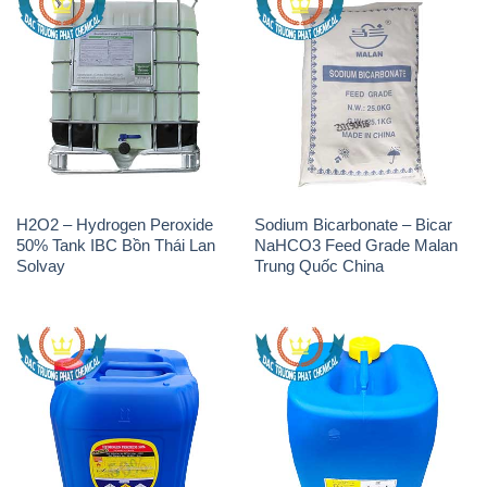
THÔNG TIN
Giới thiệu
Sản phẩm
Chính sách và quy định chung
Tin tức
Liên hệ
📞
PHÒNG KINH DOANH - CÔNG TY HÓA CHẤT
ĐẮC TRƯỜNG PHÁT
🌐