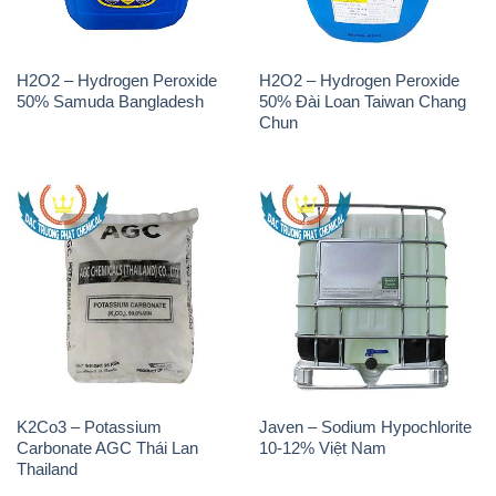
🌐 Website: https://muabanhoachat.vn/
📞 Hotline: - 0933.920.505 - 028.3504.5555
- 028.3756.1835 - 028.3756.1840 - 028.3756.1841-
028.3756.1842
- 0932.660.696 - 0901.326.566 - 0906.387.866 -
0902.765.866
📧 Email: hoachat@dactruongphat.vn
ĐỊA CHỈ
1229C Quốc lộ 1A, Phường Bình Trị Đông B,
Quận Bình Tân, TP. Hồ Chí Minh