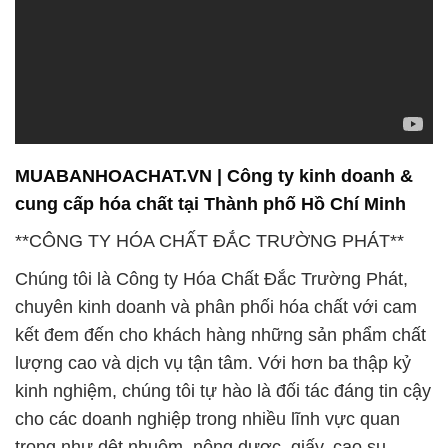
đáng tin cậy trong ngành, đặt chất lượng lên hàng
đầu.
5. **Hóa Chất Cho Công Nghiệp:** Chúng tôi tự hào
là đối tác đáng tin cậy cho các doanh nghiệp trong
lĩnh vực công nghiệp, đảm bảo cung cấp những sản
phẩm chất lượng cao nhất.
6. **Sodium Nitrate (Natri Nitrat):** Một trong những
sản phẩm nổi bật mà chúng tôi cung cấp là Sodium
Nitrate, hay còn được gọi là nitrat natri, đáp ứng các
tiêu chuẩn chất lượng cao.
Chúng tôi cam kết tiếp tục nỗ lực để mang đến cho
khách hàng những giải pháp hóa chất hiệu quả và
dịch vụ chuyên nghiệp. Hãy liên hệ với chúng tôi để
trở thành đối tác tin cậy trong sự phát triển và thành
công của bạn.