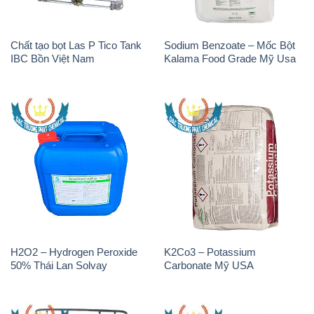
50% Samuda Bangladesh
50% Đài Loan Taiwan Chang
Chun
K2Co3 – Potassium
Javen – Sodium Hypochlorite
Carbonate AGC Thái Lan
10-12% Việt Nam
Thailand