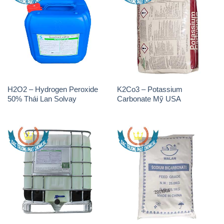
H2O2 – Hydrogen Peroxide
Sodium Bicarbonate – Bicar
50% Tank IBC Bồn Thái Lan
NaHCO3 Feed Grade Malan
Solvay
Trung Quốc China