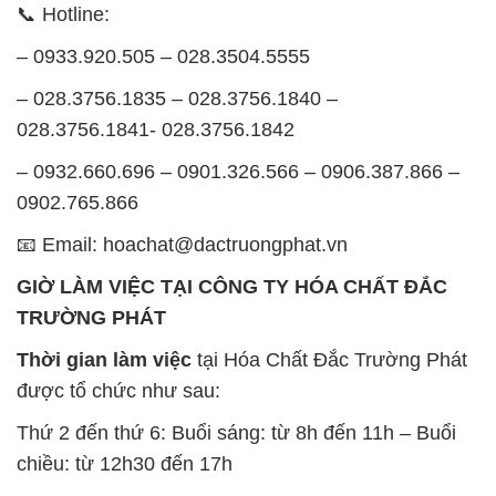
GIỜ LÀM VIỆC TẠI CÔNG TY HÓA CHẤT ĐẮC
TRƯỜNG PHÁT
Thời gian làm việc
tại Hóa Chất Đắc Trường Phát
được tổ chức như sau:
Thứ 2 đến thứ 6: Buổi sáng: từ 8h đến 11h – Buổi
chiều: từ 12h30 đến 17h
Thứ 7: Buổi sáng: từ 8h đến 11h – Buổi chiều: từ
12h30 đến 16h
Chủ nhật: Nghỉ chủ nhật hàng tuần
Chúng tôi rất trân trọng thời gian và cam kết tuân
thủ giờ làm việc để đảm bảo sự hỗ trợ tốt nhất cho
khách hàng và đảm bảo hiệu suất công việc cao
nhất của nhân viên.
BẢN ĐỒ MAP TẠI CÔNG TY HÓA CHẤT ĐẮC