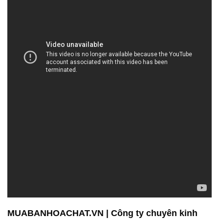
MUABANHOACHAT.VN | Công ty chuyên kinh
doanh và phân phối hóa chất tại Thành phố Hồ
Chí Minh
Công Ty Hóa Chất Đắc Trường Phát – Đối tác đáng
tin cậy về hóa chất tại Việt Nam
Chúng tôi, Công Ty Hóa Chất Đắc Trường Phát, đã
và đang đặt mục tiêu của mình là trở thành đối tác
đáng tin cậy trong lĩnh vực cung cấp và phân phối
hóa chất tại Việt Nam. Với hơn một thập kỷ hoạt