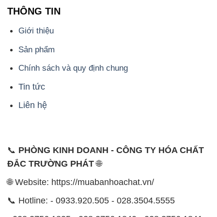
📞
PHÒNG KINH DOANH - CÔNG TY HÓA CHẤT
ĐẮC TRƯỜNG PHÁT
🌐
🌐 Website: https://muabanhoachat.vn/
📞 Hotline: - 0933.920.505 - 028.3504.5555
- 028.3756.1835 - 028.3756.1840 - 028.3756.1841-
028.3756.1842
- 0932.660.696 - 0901.326.566 - 0906.387.866 -
0902.765.866
📧 Email: hoachat@dactruongphat.vn
ĐỊA CHỈ
1229C Quốc lộ 1A, Phường Bình Trị Đông B,