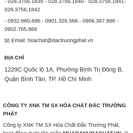
Quận Bình Tân, TP. Hồ Chí Minh
CÔNG TY XNK TM SX HÓA CHẤT ĐẮC TRƯỜNG
PHÁT
Công ty XNK TM SX Hóa Chất Đắc Trường Phát,
hoạt động dưới tên miền
MUABANHOACHAT.VN
, là
một công ty chuyên kinh doanh và phân phối các loại
hóa chất công nghiệp để đáp ứng nhu cầu sử dụng
của khách hàng một cách tốt nhất.
Với cam kết mang đến sự hài lòng và đáp ứng nhu
cầu của khách hàng, chúng tôi cung cấp các sản
phẩm chất lượng cao với giá thành hợp lý. Chúng tôi
đặt tiêu chí hàng đầu là kinh doanh mà không bao
giờ xao lạc uy tín. Chúng tôi luôn ý thức rằng những