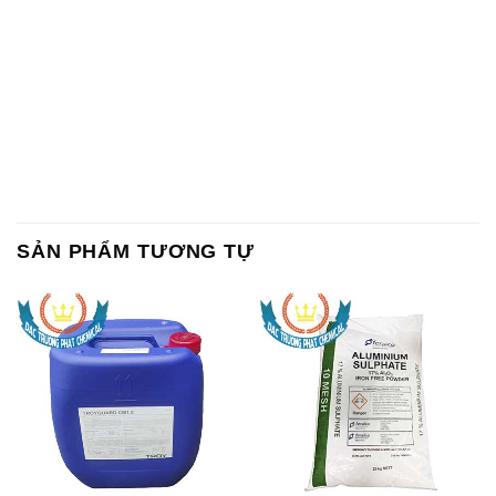
Chất Bảo Quản CMIT Thái
Phèn Nhôm – Al2(SO4)3 17%
Lan Thailand
Ấn Độ India