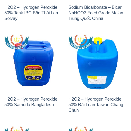
H2O2 – Hydrogen Peroxide
H2O2 – Hydrogen Peroxide
50% Samuda Bangladesh
50% Đài Loan Taiwan Chang
Chun
K2Co3 – Potassium
Javen – Sodium Hypochlorite
Carbonate AGC Thái Lan
10-12% Việt Nam
Thailand