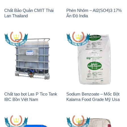
Chất tạo bọt Las P Tico Tank
Sodium Benzoate – Mốc Bột
IBC Bồn Việt Nam
Kalama Food Grade Mỹ Usa
H2O2 – Hydrogen Peroxide
K2Co3 – Potassium
50% Thái Lan Solvay
Carbonate Mỹ USA