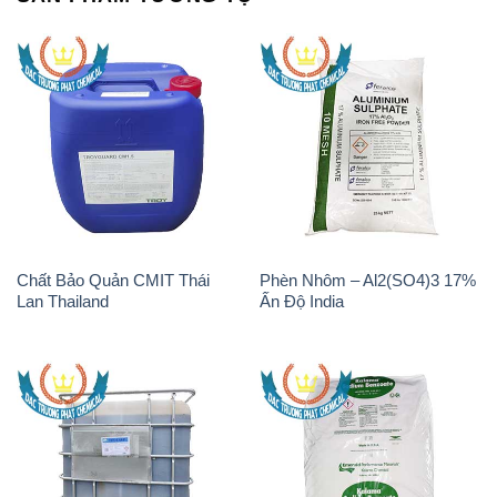
Chất Bảo Quản CMIT Thái
Phèn Nhôm – Al2(SO4)3 17%
Lan Thailand
Ấn Độ India
Chất tạo bọt Las P Tico Tank
Sodium Benzoate – Mốc Bột
IBC Bồn Việt Nam
Kalama Food Grade Mỹ Usa