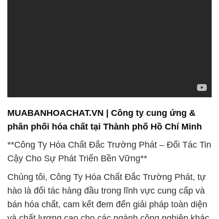
MUABANHOACHAT.VN | Công ty cung ứng &
phân phối hóa chất tại Thành phố Hồ Chí Minh
**Công Ty Hóa Chất Đắc Trường Phát – Đối Tác Tin
Cậy Cho Sự Phát Triển Bền Vững**
Chúng tôi, Công Ty Hóa Chất Đắc Trường Phát, tự
hào là đối tác hàng đầu trong lĩnh vực cung cấp và
bán hóa chất, cam kết đem đến giải pháp toàn diện
và chất lượng cao cho các ngành công nghiệp khác
nhau. Với mục tiêu hỗ trợ sự phát triển bền vững,
chúng tôi chú trọng vào việc cung cấp sản phẩm và
dịch vụ chất lượng, đồng thời hỗ trợ khách hàng
mới khám phá tiềm năng của hóa chất trong các