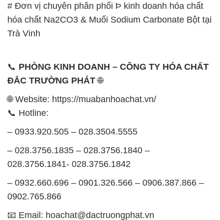
📞
PHÒNG KINH DOANH – CÔNG TY HÓA CHẤT
ĐẮC TRƯỜNG PHÁT
🌐
🌐 Website: https://muabanhoachat.vn/
📞 Hotline:
– 0933.920.505 – 028.3504.5555
– 028.3756.1835 – 028.3756.1840 –
028.3756.1841- 028.3756.1842
– 0932.660.696 – 0901.326.566 – 0906.387.866 –
0902.765.866
📧 Email: hoachat@dactruongphat.vn
GIỜ LÀM VIỆC TẠI CÔNG TY HÓA CHẤT ĐẮC
TRƯỜNG PHÁT
Thời gian làm việc
tại Hóa Chất Đắc Trường Phát
được tổ chức như sau: