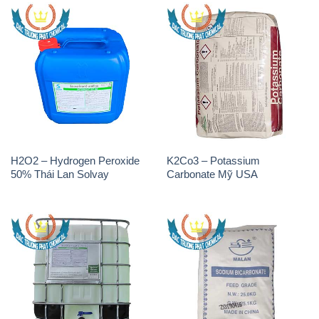
H2O2 – Hydrogen Peroxide
Sodium Bicarbonate – Bicar
50% Tank IBC Bồn Thái Lan
NaHCO3 Feed Grade Malan
Solvay
Trung Quốc China