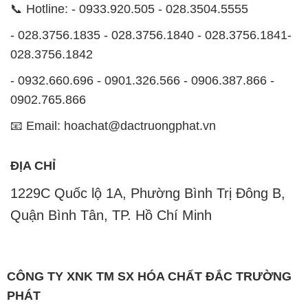
1229C Quốc lộ 1A, Phường Bình Trị Đông B,
Quận Bình Tân, TP. Hồ Chí Minh
CÔNG TY XNK TM SX HÓA CHẤT ĐẮC TRƯỜNG
PHÁT
Công ty XNK TM SX Hóa Chất Đắc Trường Phát,
hoạt động dưới tên miền
MUABANHOACHAT.VN
, là
một công ty chuyên kinh doanh và phân phối các loại
hóa chất công nghiệp để đáp ứng nhu cầu sử dụng
của khách hàng một cách tốt nhất.
Với cam kết mang đến sự hài lòng và đáp ứng nhu
cầu của khách hàng, chúng tôi cung cấp các sản
phẩm chất lượng cao với giá thành hợp lý. Chúng tôi