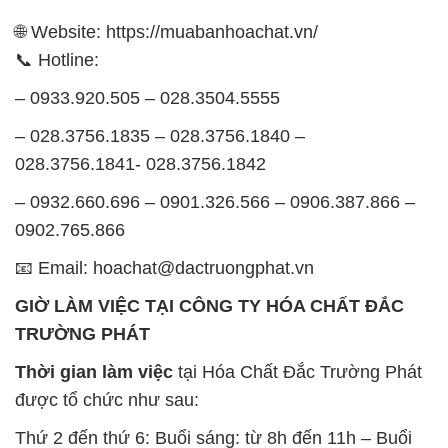
📧 Email: hoachat@dactruongphat.vn
GIỜ LÀM VIỆC TẠI CÔNG TY HÓA CHẤT ĐẮC
TRƯỜNG PHÁT
Thời gian làm việc
tại Hóa Chất Đắc Trường Phát
được tổ chức như sau:
Thứ 2 đến thứ 6: Buổi sáng: từ 8h đến 11h – Buổi
chiều: từ 12h30 đến 17h
Thứ 7: Buổi sáng: từ 8h đến 11h – Buổi chiều: từ
12h30 đến 16h
Chủ nhật: Nghỉ chủ nhật hàng tuần
Chúng tôi rất trân trọng thời gian và cam kết tuân
thủ giờ làm việc để đảm bảo sự hỗ trợ tốt nhất cho
khách hàng và đảm bảo hiệu suất công việc cao
nhất của nhân viên.