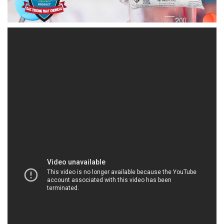
MUABANHOACHAT.VN | Công ty chuyên thương
mại và cung ứng hóa chất tại Thành phố Hồ Chí