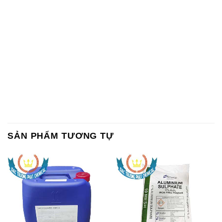
SẢN PHẨM TƯƠNG TỰ
Chất Bảo Quản CMIT Thái
Phèn Nhôm – Al2(SO4)3 17%
Lan Thailand
Ấn Độ India