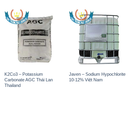
K2Co3 – Potassium
Javen – Sodium Hypochlorite
Carbonate AGC Thái Lan
10-12% Việt Nam
Thailand
THÔNG TIN
Giới thiệu
Sản phẩm
Chính sách và quy định chung
Tin tức