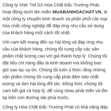
đặt tiêu chí hàng đầu là kinh doanh mà không bao
giờ xao lạc uy tín. Chúng tôi luôn ý thức rằng những
sản phẩm chúng tôi cung cấp phải đảm bảo chất
lượng và làm hài lòng đối tác. Đồng thời, chúng tôi
cam kết giá cả hợp lý, để cùng nhau phát triển và tồn
tại trên con đường dài phía trước.
Công ty Hóa Chất Đắc Trường Phát có khả năng đáp
ứng đa dạng nhu cầu về hóa chất và phục vụ cho tất
cả các ngành nghề và lĩnh vực sản xuất khác nhau
tại TP. Hồ Chí Minh. Sứ mệnh của chúng tôi là cung
cấp và phân phối các sản phẩm hóa chất đảm bảo
chất lượng và giá thành tốt nhất.
Trên website Muabanhoachat.vn, khách hàng có thể
tìm thấy một loạt các sản phẩm hóa chất đa dạng,
bao gồm các loại hóa chất công nghiệp như axit,