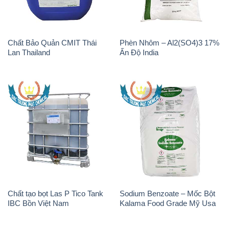
Chất tạo bọt Las P Tico Tank
Sodium Benzoate – Mốc Bột
IBC Bồn Việt Nam
Kalama Food Grade Mỹ Usa
H2O2 – Hydrogen Peroxide
K2Co3 – Potassium
50% Thái Lan Solvay
Carbonate Mỹ USA