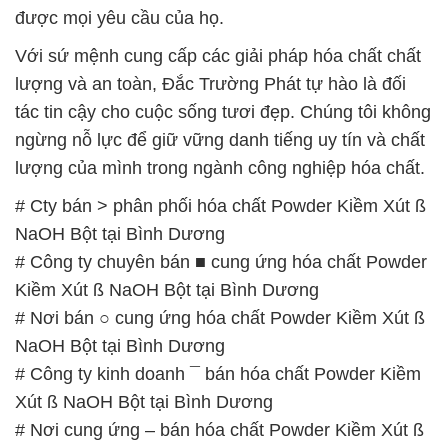
# Công ty chuyên bán ■ cung ứng hóa chất Powder
Kiềm Xút ß NaOH Bột tại Bình Dương
# Nơi bán ○ cung ứng hóa chất Powder Kiềm Xút ß
NaOH Bột tại Bình Dương
# Công ty kinh doanh ¯ bán hóa chất Powder Kiềm
Xút ß NaOH Bột tại Bình Dương
# Nơi cung ứng – bán hóa chất Powder Kiềm Xút ß
NaOH Bột tại Bình Dương
# Đơn vị kinh doanh [ phân phối ] hóa chất Powder
Kiềm Xút ß NaOH Bột tại Bình Dương
# Địa chỉ chuyên bán ≤ thương mại hóa chất
Powder Kiềm Xút ß NaOH Bột tại Bình Dương
# Nơi cung cấp ∩ cung ứng hóa chất Powder Kiềm
Xút ß NaOH Bột tại Bình Dương
# Địa chỉ bán ♦ phân phối hóa chất Powder Kiềm
Xút ß NaOH Bột tại Bình Dương