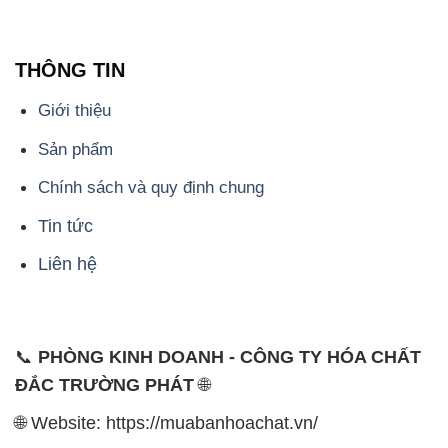
Liên hệ
📞
PHÒNG KINH DOANH - CÔNG TY HÓA CHẤT
ĐẮC TRƯỜNG PHÁT
🌐
🌐 Website: https://muabanhoachat.vn/
📞 Hotline: - 0933.920.505 - 028.3504.5555
- 028.3756.1835 - 028.3756.1840 - 028.3756.1841-
028.3756.1842
- 0932.660.696 - 0901.326.566 - 0906.387.866 -
0902.765.866
📧 Email: hoachat@dactruongphat.vn
ĐỊA CHỈ