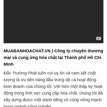
Minh
Đắc Trường Phát luôn coi uy tín và cam kết chất
lượng là ưu tiên hàng đầu trong tất cả hoạt động
kinh doanh của chúng tôi. Với hơn một thập kỷ hoạt
động trong lĩnh vực cung cấp hóa chất, chúng tôi đã
xây dựng được một danh tiếng vô cùng vững mạnh
trong ngành công nghiệp.
Chúng tôi tự hào tuân thủ nghiêm ngặt các tiêu
chuẩn chất lượng và an toàn hàng đầu trong ngành.
Điều này đảm bảo rằng mọi sản phẩm của chúng tôi
đều đạt được sự chất lượng tốt nhất và đáng tin
cậy. Khách hàng của chúng tôi có thể yên tâm sử
dụng sản phẩm của Đắc Trường Phát, biết rằng họ
đang đặt niềm tin vào một đối tác đáng tin cậy.
Chúng tôi không chỉ cung cấp các sản phẩm hóa