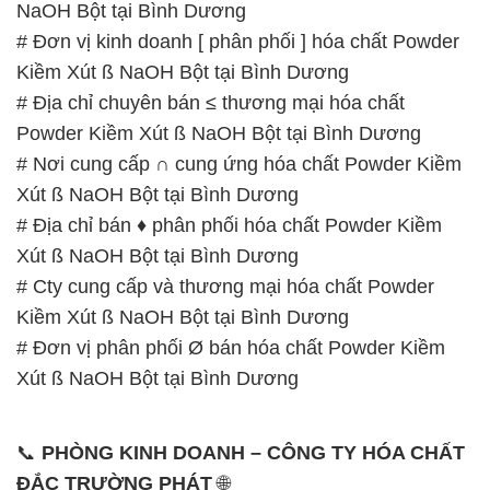
# Cty cung cấp và thương mại hóa chất Powder
Kiềm Xút ß NaOH Bột tại Bình Dương
# Đơn vị phân phối Ø bán hóa chất Powder Kiềm
Xút ß NaOH Bột tại Bình Dương
📞
PHÒNG KINH DOANH – CÔNG TY HÓA CHẤT
ĐẮC TRƯỜNG PHÁT
🌐
🌐 Website: https://muabanhoachat.vn/
📞 Hotline:
– 0933.920.505 – 028.3504.5555
– 028.3756.1835 – 028.3756.1840 –
028.3756.1841- 028.3756.1842
– 0932.660.696 – 0901.326.566 – 0906.387.866 –
0902.765.866