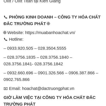
Oxit / Oxit Titan tại Kiên Giang
📞
PHÒNG KINH DOANH – CÔNG TY HÓA CHẤT
ĐẮC TRƯỜNG PHÁT
🌐
🌐 Website: https://muabanhoachat.vn/
📞 Hotline:
– 0933.920.505 – 028.3504.5555
– 028.3756.1835 – 028.3756.1840 –
028.3756.1841- 028.3756.1842
– 0932.660.696 – 0901.326.566 – 0906.387.866 –
0902.765.866
📧 Email: hoachat@dactruongphat.vn
GIỜ LÀM VIỆC TẠI CÔNG TY HÓA CHẤT ĐẮC
TRƯỜNG PHÁT