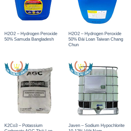
H2O2 – Hydrogen Peroxide
H2O2 – Hydrogen Peroxide
50% Samuda Bangladesh
50% Đài Loan Taiwan Chang
Chun
K2Co3 – Potassium
Javen – Sodium Hypochlorite
Carbonate AGC Thái Lan
10-12% Việt Nam