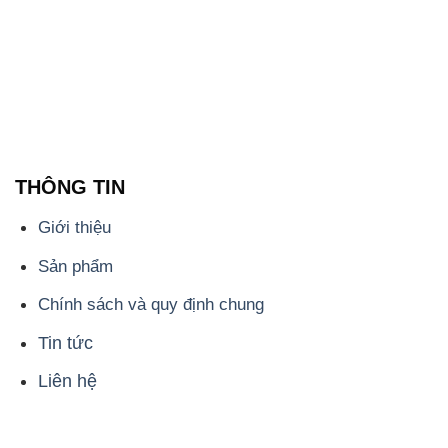
ĐẮC TRƯỜNG PHÁT
🌐
🌐 Website: https://muabanhoachat.vn/
📞 Hotline: - 0933.920.505 - 028.3504.5555
- 028.3756.1835 - 028.3756.1840 - 028.3756.1841-
028.3756.1842
- 0932.660.696 - 0901.326.566 - 0906.387.866 -
0902.765.866
📧 Email: hoachat@dactruongphat.vn
ĐỊA CHỈ
1229C Quốc lộ 1A, Phường Bình Trị Đông B,
Quận Bình Tân, TP. Hồ Chí Minh