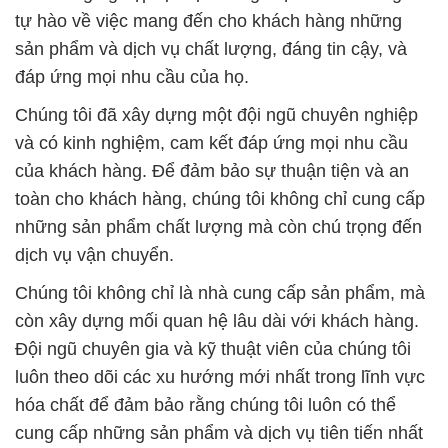
Chúng tôi hiểu rõ tầm quan trọng của việc sử dụng
hóa chất an toàn trong quá trình sản xuất, đặc biệt
trong ngành giấy. Với sự chuyên nghiệp đặc biệt
trong lĩnh vực dệt may và nhuộm, Công ty Hóa Chất
Đắc Trường Phát là đối tác đáng tin cậy của các
doanh nghiệp trong ngành.
Hãy để Công Ty Hóa Chất Đắc Trường Phát đồng
hành cùng bạn trên con đường phát triển và thành
công. Chúng tôi cam kết duy trì uy tín và chất
lượng, hiểu rõ rằng khách hàng chính là trái tim của
mọi hoạt động kinh doanh của chúng tôi.
# Cty chuyên kinh doanh φ bán hóa chất FeSO4 |
Powder Iron Sulfate tại Kiên Giang
# Nơi chuyên thương mại \ bán hóa chất FeSO4 |
Powder Iron Sulfate tại Kiên Giang