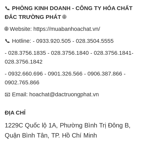
CÔNG TY XNK TM SX HÓA CHẤT ĐẮC TRƯỜNG
PHÁT
Công ty XNK TM SX Hóa Chất Đắc Trường Phát,
hoạt động dưới tên miền
MUABANHOACHAT.VN
, là
một công ty chuyên kinh doanh và phân phối các loại
hóa chất công nghiệp để đáp ứng nhu cầu sử dụng
của khách hàng một cách tốt nhất.
Với cam kết mang đến sự hài lòng và đáp ứng nhu
cầu của khách hàng, chúng tôi cung cấp các sản
phẩm chất lượng cao với giá thành hợp lý. Chúng tôi
đặt tiêu chí hàng đầu là kinh doanh mà không bao
giờ xao lạc uy tín. Chúng tôi luôn ý thức rằng những
sản phẩm chúng tôi cung cấp phải đảm bảo chất
lượng và làm hài lòng đối tác. Đồng thời, chúng tôi
cam kết giá cả hợp lý, để cùng nhau phát triển và tồn