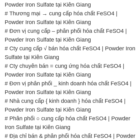
📞
PHÒNG KINH DOANH – CÔNG TY HÓA CHẤT
ĐẮC TRƯỜNG PHÁT
🌐
🌐 Website: https://muabanhoachat.vn/
📞 Hotline:
– 0933.920.505 – 028.3504.5555
– 028.3756.1835 – 028.3756.1840 –
028.3756.1841- 028.3756.1842
– 0932.660.696 – 0901.326.566 – 0906.387.866 –
0902.765.866
📧 Email: hoachat@dactruongphat.vn
GIỜ LÀM VIỆC TẠI CÔNG TY HÓA CHẤT ĐẮC
TRƯỜNG PHÁT
Thời gian làm việc
tại Hóa Chất Đắc Trường Phát