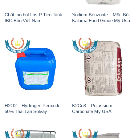
H2O2 – Hydrogen Peroxide
Sodium Bicarbonate – Bicar
50% Tank IBC Bồn Thái Lan
NaHCO3 Feed Grade Malan
Solvay
Trung Quốc China