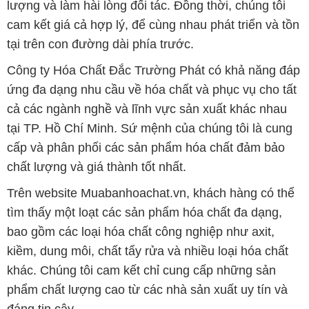
vụ khách hàng. Đội ngũ nhân viên giàu kinh nghiệm
và am hiểu về các sản phẩm hóa chất sẵn sàng tư
vấn và hỗ trợ khách hàng trong việc lựa chọn sản
phẩm phù hợp với nhu cầu của họ. Chúng tôi cam
kết mang đến trải nghiệm mua sắm dễ dàng và tin
cậy cho khách hàng.
Bản quyền © 2016 muabanhoachat.vn
CÔNG TY XNK TM SX HÓA CHẤT ĐẮC TRƯỜNG PHÁT
Giấy chứng nhận Đăng ký Kinh doanh số 0304188681 do Sở Kế
hoạch và Đầu tư Thành phố Hồ Chí Minh cấp ngày 19-01-2017
🌐
MUABANHOACHAT.VN