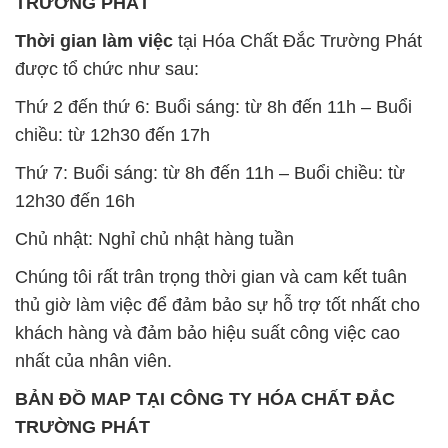
Đông B, Quận Bình Tân, Sài Gòn TP. Hồ Chí
Minh
SẢN PHẨM TƯƠNG TỰ