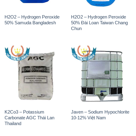
THÔNG TIN
Giới thiệu
Sản phẩm
Chính sách và quy định chung
Tin tức
Liên hệ
📞
PHÒNG KINH DOANH - CÔNG TY HÓA CHẤT