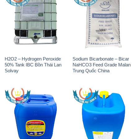
H2O2 – Hydrogen Peroxide
H2O2 – Hydrogen Peroxide
50% Samuda Bangladesh
50% Đài Loan Taiwan Chang
Chun
K2Co3 – Potassium
Javen – Sodium Hypochlorite
Carbonate AGC Thái Lan
10-12% Việt Nam
Thailand