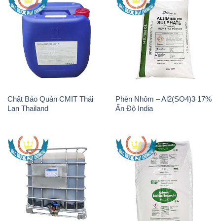
Chất tạo bọt Las P Tico Tank
Sodium Benzoate – Mốc Bột
IBC Bồn Việt Nam
Kalama Food Grade Mỹ Usa
H2O2 – Hydrogen Peroxide
K2Co3 – Potassium
50% Thái Lan Solvay
Carbonate Mỹ USA