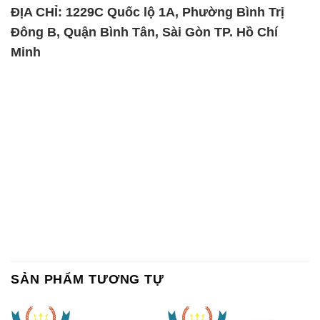
Chất Bảo Quản CMIT Thái
Phèn Nhôm – Al2(SO4)3 17%
Lan Thailand
Ấn Độ India