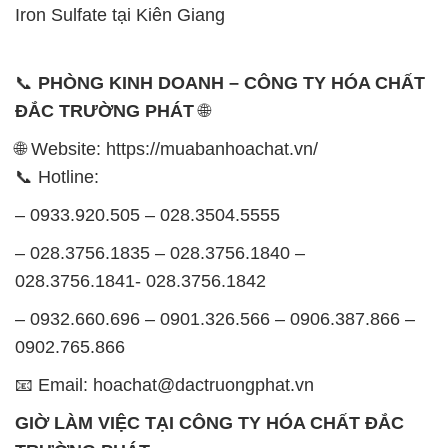
được tổ chức như sau:
Thứ 2 đến thứ 6: Buổi sáng: từ 8h đến 11h – Buổi
chiều: từ 12h30 đến 17h
Thứ 7: Buổi sáng: từ 8h đến 11h – Buổi chiều: từ
12h30 đến 16h
Chủ nhật: Nghỉ chủ nhật hàng tuần
Chúng tôi rất trân trọng thời gian và cam kết tuân
thủ giờ làm việc để đảm bảo sự hỗ trợ tốt nhất cho
khách hàng và đảm bảo hiệu suất công việc cao
nhất của nhân viên.
BẢN ĐỒ MAP TẠI CÔNG TY HÓA CHẤT ĐẮC
TRƯỜNG PHÁT
ĐỊA CHỈ: 1229C Quốc lộ 1A, Phường Bình Trị