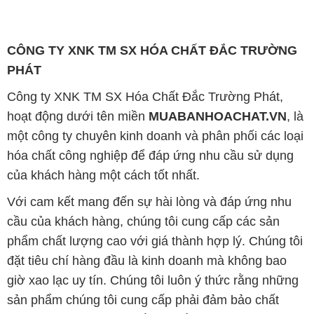
tại trên con đường dài phía trước.
Công ty Hóa Chất Đắc Trường Phát có khả năng đáp
ứng đa dạng nhu cầu về hóa chất và phục vụ cho tất
cả các ngành nghề và lĩnh vực sản xuất khác nhau
tại TP. Hồ Chí Minh. Sứ mệnh của chúng tôi là cung
cấp và phân phối các sản phẩm hóa chất đảm bảo
chất lượng và giá thành tốt nhất.
Trên website Muabanhoachat.vn, khách hàng có thể
tìm thấy một loạt các sản phẩm hóa chất đa dạng,
bao gồm các loại hóa chất công nghiệp như axit,
kiềm, dung môi, chất tẩy rửa và nhiều loại hóa chất
khác. Chúng tôi cam kết chỉ cung cấp những sản
phẩm chất lượng cao từ các nhà sản xuất uy tín và
đáng tin cậy.
Ngoài ra, chúng tôi cũng đặc biệt chú trọng đến dịch