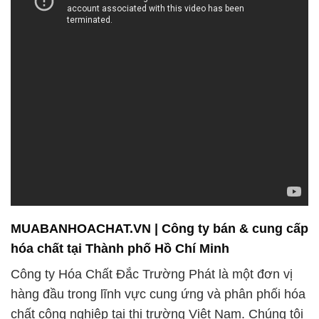
sản phẩm và dịch vụ chất lượng, đáng tin cậy, và
đáp ứng mọi nhu cầu của họ.
Chúng tôi đã xây dựng một đội ngũ chuyên nghiệp
và có kinh nghiệm, cam kết đáp ứng mọi nhu cầu
của khách hàng. Để đảm bảo sự thuận tiện và an
toàn cho khách hàng, chúng tôi không chỉ cung cấp
những sản phẩm chất lượng mà còn chú trọng đến
dịch vụ vận chuyển.
Chúng tôi không chỉ là nhà cung cấp sản phẩm, mà
còn xây dựng mối quan hệ lâu dài với khách hàng.
Đội ngũ chuyên gia và kỹ thuật viên của chúng tôi
luôn theo dõi các xu hướng mới nhất trong lĩnh vực
hóa chất để đảm bảo rằng chúng tôi luôn có thể
cung cấp những sản phẩm và dịch vụ tiên tiến nhất
cho khách hàng của mình.