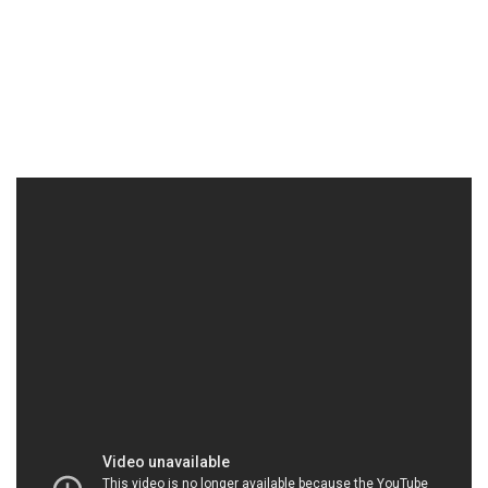
MUABANHOACHAT.VN | Công ty bán & cung cấp
hóa chất tại Thành phố Hồ Chí Minh
Công ty Hóa Chất Đắc Trường Phát là một đơn vị
hàng đầu trong lĩnh vực cung ứng và phân phối hóa
chất công nghiệp tại thị trường Việt Nam. Chúng tôi
tự hào về việc mang đến cho khách hàng những