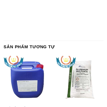
SẢN PHẨM TƯƠNG TỰ
Chất Bảo Quản CMIT Thái
Phèn Nhôm – Al2(SO4)3 17%
Lan Thailand
Ấn Độ India