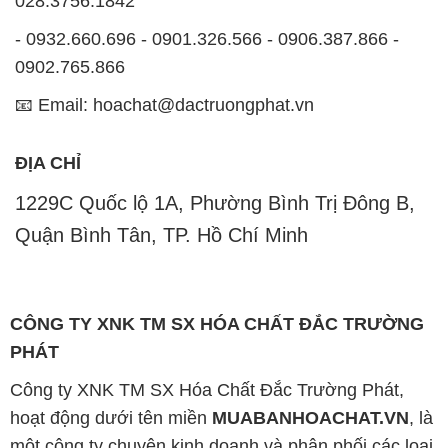
ĐỊA CHỈ
1229C Quốc lộ 1A, Phường Bình Trị Đông B,
Quận Bình Tân, TP. Hồ Chí Minh
CÔNG TY XNK TM SX HÓA CHẤT ĐẮC TRƯỜNG
PHÁT
Công ty XNK TM SX Hóa Chất Đắc Trường Phát,
hoạt động dưới tên miền
MUABANHOACHAT.VN
, là
một công ty chuyên kinh doanh và phân phối các loại
hóa chất công nghiệp để đáp ứng nhu cầu sử dụng
của khách hàng một cách tốt nhất.
Với cam kết mang đến sự hài lòng và đáp ứng nhu
cầu của khách hàng, chúng tôi cung cấp các sản