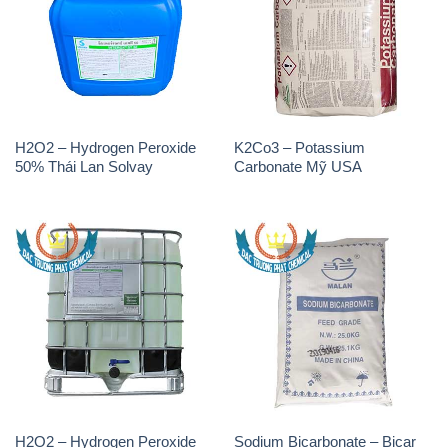
H2O2 – Hydrogen Peroxide
K2Co3 – Potassium
50% Thái Lan Solvay
Carbonate Mỹ USA
H2O2 – Hydrogen Peroxide
Sodium Bicarbonate – Bicar
50% Tank IBC Bồn Thái Lan
NaHCO3 Feed Grade Malan
Solvay
Trung Quốc China