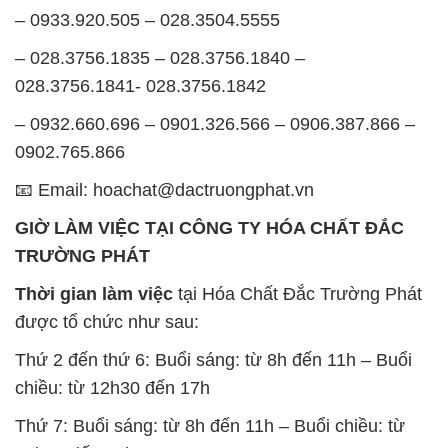
– 0932.660.696 – 0901.326.566 – 0906.387.866 –
0902.765.866
📧 Email: hoachat@dactruongphat.vn
GIỜ LÀM VIỆC TẠI CÔNG TY HÓA CHẤT ĐẮC
TRƯỜNG PHÁT
Thời gian làm việc
tại Hóa Chất Đắc Trường Phát
được tổ chức như sau:
Thứ 2 đến thứ 6: Buổi sáng: từ 8h đến 11h – Buổi
chiều: từ 12h30 đến 17h
Thứ 7: Buổi sáng: từ 8h đến 11h – Buổi chiều: từ
12h30 đến 16h
Chủ nhật: Nghỉ chủ nhật hàng tuần
Chúng tôi rất trân trọng thời gian và cam kết tuân
thủ giờ làm việc để đảm bảo sự hỗ trợ tốt nhất cho