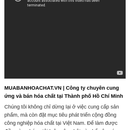
MUABANHOACHAT.VN | Công ty chuyên cung
ứng và bán hóa chất tại Thành phố Hồ Chí Minh
Chúng tôi không chỉ dừng lại ở việc cung cấp sản
phẩm, mà còn đặt mục tiêu phát triển cộng đồng
công nghiệp hóa chất tại Việt Nam. Để làm được
điều này, chúng tôi luôn cập nhật và phổ cập các
quy định và tiêu chuẩn hóa chất đến toàn bộ nhân
viên. Chúng tôi biết rằng kiến thức là sức mạnh, và
việc nâng cao kiến thức và kỹ năng của nhân viên là
cách để đảm bảo rằng chúng tôi luôn có thể tư vấn