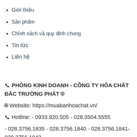
Tin tức
Liên hệ
📞
PHÒNG KINH DOANH - CÔNG TY HÓA CHẤT
ĐẮC TRƯỜNG PHÁT
🌐
🌐 Website: https://muabanhoachat.vn/
📞 Hotline: - 0933.920.505 - 028.3504.5555
- 028.3756.1835 - 028.3756.1840 - 028.3756.1841-
028.3756.1842
- 0932.660.696 - 0901.326.566 - 0906.387.866 -
0902.765.866
📧 Email: hoachat@dactruongphat.vn