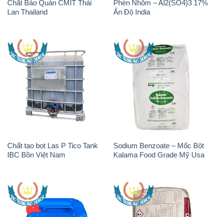
Chất Bảo Quản CMIT Thái
Phèn Nhôm – Al2(SO4)3 17%
Lan Thailand
Ấn Độ India
Chất tạo bọt Las P Tico Tank
Sodium Benzoate – Mốc Bột
IBC Bồn Việt Nam
Kalama Food Grade Mỹ Usa