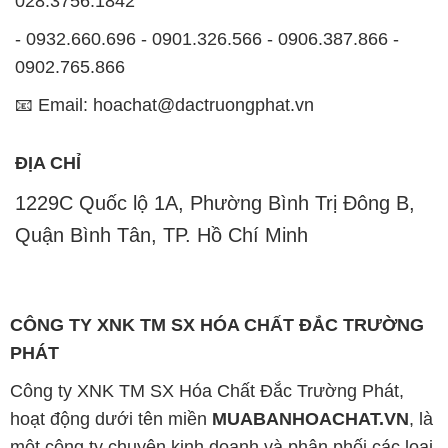
028.3756.1842
- 0932.660.696 - 0901.326.566 - 0906.387.866 -
0902.765.866
📧 Email: hoachat@dactruongphat.vn
ĐỊA CHỈ
1229C Quốc lộ 1A, Phường Bình Trị Đông B,
Quận Bình Tân, TP. Hồ Chí Minh
CÔNG TY XNK TM SX HÓA CHẤT ĐẮC TRƯỜNG
PHÁT
Công ty XNK TM SX Hóa Chất Đắc Trường Phát,
hoạt động dưới tên miền
MUABANHOACHAT.VN
, là
một công ty chuyên kinh doanh và phân phối các loại