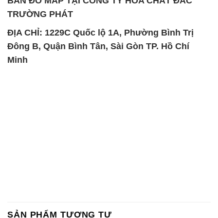
BẢN ĐỒ MAP TẠI CÔNG TY HÓA CHẤT ĐẮC
TRƯỜNG PHÁT
ĐỊA CHỈ: 1229C Quốc lộ 1A, Phường Bình Trị
Đông B, Quận Bình Tân, Sài Gòn TP. Hồ Chí
Minh
SẢN PHẨM TƯƠNG TỰ