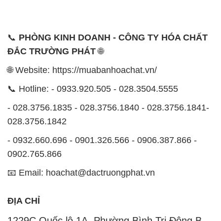
📞
PHÒNG KINH DOANH - CÔNG TY HÓA CHẤT
ĐẮC TRƯỜNG PHÁT
🌐
🌐 Website: https://muabanhoachat.vn/
📞 Hotline: - 0933.920.505 - 028.3504.5555
- 028.3756.1835 - 028.3756.1840 - 028.3756.1841-
028.3756.1842
- 0932.660.696 - 0901.326.566 - 0906.387.866 -
0902.765.866
📧 Email: hoachat@dactruongphat.vn
ĐỊA CHỈ
1229C Quốc lộ 1A, Phường Bình Trị Đông B,