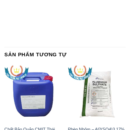
SẢN PHẨM TƯƠNG TỰ
Chất Bảo Quản CMIT Thái
Phèn Nhôm – Al2(SO4)3 17%