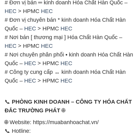
# Đơn vị bán ═ kinh doanh Hóa Chất Hàn Quốc –
HEC
> HPMC
HEC
# Đơn vị chuyên bán * kinh doanh Hóa Chất Hàn
Quốc –
HEC
> HPMC
HEC
# Nơi bán [ thương mại ] Hóa Chất Hàn Quốc –
HEC
> HPMC
HEC
# Nơi chuyên phân phối • kinh doanh Hóa Chất Hàn
Quốc –
HEC
> HPMC
HEC
# Công ty cung cấp ↔ kinh doanh Hóa Chất Hàn
Quốc –
HEC
> HPMC
HEC
📞
PHÒNG KINH DOANH – CÔNG TY HÓA CHẤT
ĐẮC TRƯỜNG PHÁT
🌐
🌐 Website: https://muabanhoachat.vn/
📞 Hotline: