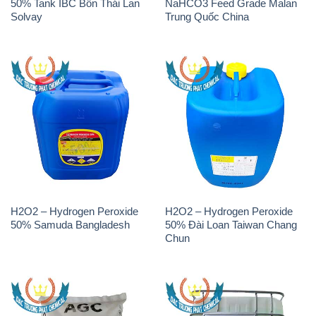
50% Tank IBC Bồn Thái Lan
NaHCO3 Feed Grade Malan
Solvay
Trung Quốc China
H2O2 – Hydrogen Peroxide
H2O2 – Hydrogen Peroxide
50% Samuda Bangladesh
50% Đài Loan Taiwan Chang
Chun