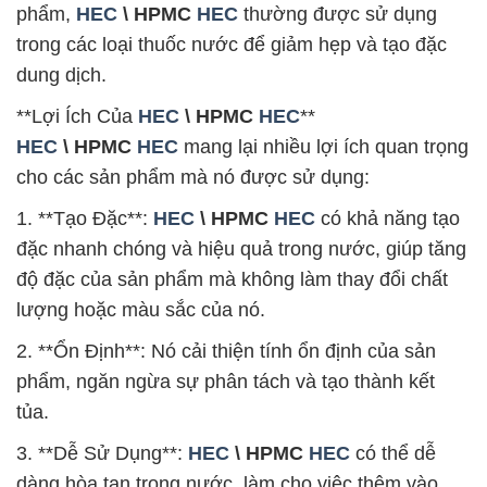
phẩm,
HEC
\ HPMC
HEC
thường được sử dụng
trong các loại thuốc nước để giảm hẹp và tạo đặc
dung dịch.
**Lợi Ích Của
HEC
\ HPMC
HEC
**
HEC
\ HPMC
HEC
mang lại nhiều lợi ích quan trọng
cho các sản phẩm mà nó được sử dụng:
1. **Tạo Đặc**:
HEC
\ HPMC
HEC
có khả năng tạo
đặc nhanh chóng và hiệu quả trong nước, giúp tăng
độ đặc của sản phẩm mà không làm thay đổi chất
lượng hoặc màu sắc của nó.
2. **Ổn Định**: Nó cải thiện tính ổn định của sản
phẩm, ngăn ngừa sự phân tách và tạo thành kết
tủa.
3. **Dễ Sử Dụng**:
HEC
\ HPMC
HEC
có thể dễ
dàng hòa tan trong nước, làm cho việc thêm vào