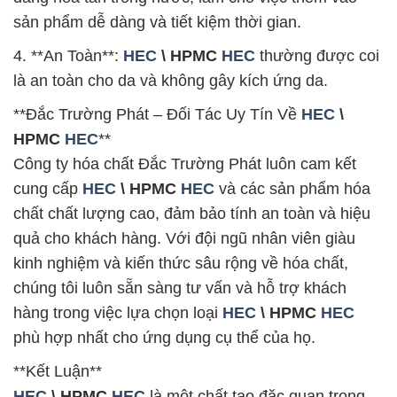
sản phẩm dễ dàng và tiết kiệm thời gian.
4. **An Toàn**:
HEC
\ HPMC
HEC
thường được coi
là an toàn cho da và không gây kích ứng da.
**Đắc Trường Phát – Đối Tác Uy Tín Về
HEC
\
HPMC
HEC
**
Công ty hóa chất Đắc Trường Phát luôn cam kết
cung cấp
HEC
\ HPMC
HEC
và các sản phẩm hóa
chất chất lượng cao, đảm bảo tính an toàn và hiệu
quả cho khách hàng. Với đội ngũ nhân viên giàu
kinh nghiệm và kiến thức sâu rộng về hóa chất,
chúng tôi luôn sẵn sàng tư vấn và hỗ trợ khách
hàng trong việc lựa chọn loại
HEC
\ HPMC
HEC
phù hợp nhất cho ứng dụng cụ thể của họ.
**Kết Luận**
HEC
\ HPMC
HEC
là một chất tạo đặc quan trọng