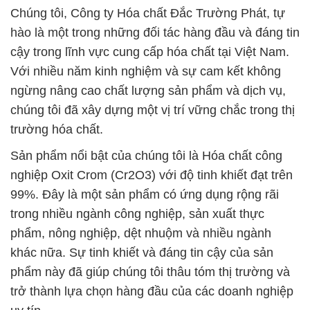
nghiệp Oxit Crom (Cr2O3) với độ tinh khiết đạt trên
99%. Đây là một sản phẩm có ứng dụng rộng rãi
trong nhiều ngành công nghiệp, sản xuất thực
phẩm, nông nghiệp, dệt nhuộm và nhiều ngành
khác nữa. Sự tinh khiết và đáng tin cậy của sản
phẩm này đã giúp chúng tôi thâu tóm thị trường và
trở thành lựa chọn hàng đầu của các doanh nghiệp
uy tín.
Chúng tôi không chỉ cung cấp sản phẩm hóa chất
mà còn đặc biệt chú trọng đến dịch vụ khách hàng.
Đội ngũ nhân viên của chúng tôi luôn sẵn sàng tư
vấn, hỗ trợ và đáp ứng mọi yêu cầu của bạn. Chúng
tôi hiểu rằng mỗi doanh nghiệp có các đặc điểm
riêng, và chúng tôi sẽ tạo ra giải pháp phù hợp nhất
để giúp bạn tiết kiệm chi phí và gia tăng hiệu quả
sản xuất.