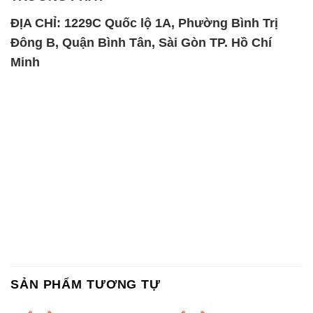
SẢN PHẨM TƯƠNG TỰ
Chất Bảo Quản CMIT Thái
Phèn Nhôm – Al2(SO4)3 17%
Lan Thailand
Ấn Độ India