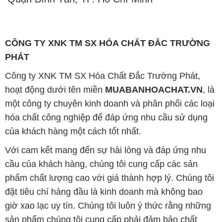
của khách hàng một cách tốt nhất.
Với cam kết mang đến sự hài lòng và đáp ứng nhu
cầu của khách hàng, chúng tôi cung cấp các sản
phẩm chất lượng cao với giá thành hợp lý. Chúng tôi
đặt tiêu chí hàng đầu là kinh doanh mà không bao
giờ xao lạc uy tín. Chúng tôi luôn ý thức rằng những
sản phẩm chúng tôi cung cấp phải đảm bảo chất
lượng và làm hài lòng đối tác. Đồng thời, chúng tôi
cam kết giá cả hợp lý, để cùng nhau phát triển và tồn
tại trên con đường dài phía trước.
Công ty Hóa Chất Đắc Trường Phát có khả năng đáp
ứng đa dạng nhu cầu về hóa chất và phục vụ cho tất
cả các ngành nghề và lĩnh vực sản xuất khác nhau
tại TP. Hồ Chí Minh. Sứ mệnh của chúng tôi là cung
cấp và phân phối các sản phẩm hóa chất đảm bảo