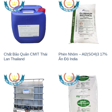
Chất tạo bọt Las P Tico Tank
Sodium Benzoate – Mốc Bột
IBC Bồn Việt Nam
Kalama Food Grade Mỹ Usa