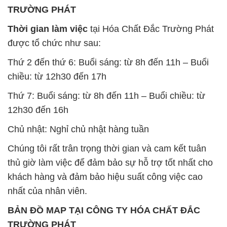
Chủ nhật: Nghỉ chủ nhật hàng tuần
Chúng tôi rất trân trọng thời gian và cam kết tuân
thủ giờ làm việc để đảm bảo sự hỗ trợ tốt nhất cho
khách hàng và đảm bảo hiệu suất công việc cao
nhất của nhân viên.
BẢN ĐỒ MAP TẠI CÔNG TY HÓA CHẤT ĐẮC
TRƯỜNG PHÁT
ĐỊA CHỈ: 1229C Quốc lộ 1A, Phường Bình Trị
Đông B, Quận Bình Tân, Sài Gòn TP. Hồ Chí
Minh