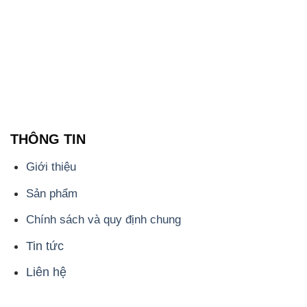
Sản phẩm
Chính sách và quy định chung
Tin tức
Liên hệ
📞
PHÒNG KINH DOANH - CÔNG TY HÓA CHẤT
ĐẮC TRƯỜNG PHÁT
🌐
🌐 Website: https://muabanhoachat.vn/
📞 Hotline: - 0933.920.505 - 028.3504.5555
- 028.3756.1835 - 028.3756.1840 - 028.3756.1841-
028.3756.1842