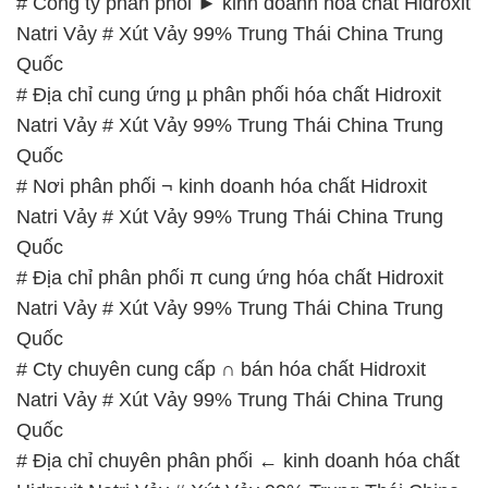
# Địa chỉ phân phối π cung ứng hóa chất Hidroxit
Natri Vảy # Xút Vảy 99% Trung Thái China Trung
Quốc
# Cty chuyên cung cấp ∩ bán hóa chất Hidroxit
Natri Vảy # Xút Vảy 99% Trung Thái China Trung
Quốc
# Địa chỉ chuyên phân phối ← kinh doanh hóa chất
Hidroxit Natri Vảy # Xút Vảy 99% Trung Thái China
Trung Quốc
📞
PHÒNG KINH DOANH – CÔNG TY HÓA CHẤT
ĐẮC TRƯỜNG PHÁT
🌐
🌐 Website: https://muabanhoachat.vn/
📞 Hotline:
– 0933.920.505 – 028.3504.5555