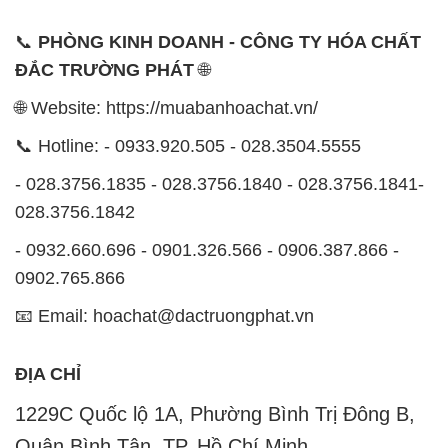
- 0932.660.696 - 0901.326.566 - 0906.387.866 -
0902.765.866
📧 Email: hoachat@dactruongphat.vn
ĐỊA CHỈ
1229C Quốc lộ 1A, Phường Bình Trị Đông B,
Quận Bình Tân, TP. Hồ Chí Minh
CÔNG TY XNK TM SX HÓA CHẤT ĐẮC TRƯỜNG
PHÁT
Công ty XNK TM SX Hóa Chất Đắc Trường Phát,
hoạt động dưới tên miền
MUABANHOACHAT.VN
, là
một công ty chuyên kinh doanh và phân phối các loại
hóa chất công nghiệp để đáp ứng nhu cầu sử dụng