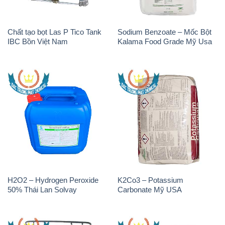
H2O2 – Hydrogen Peroxide
K2Co3 – Potassium
50% Thái Lan Solvay
Carbonate Mỹ USA
H2O2 – Hydrogen Peroxide
Sodium Bicarbonate – Bicar
50% Tank IBC Bồn Thái Lan
NaHCO3 Feed Grade Malan
Solvay
Trung Quốc China