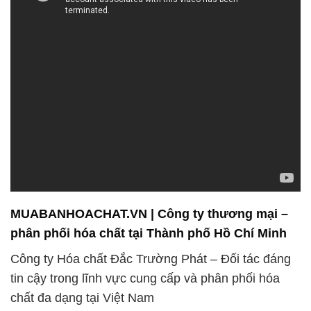
MUABANHOACHAT.VN | Công ty thương mại –
phân phối hóa chất tại Thành phố Hồ Chí Minh
Công ty Hóa chất Đắc Trường Phát – Đối tác đáng
tin cậy trong lĩnh vực cung cấp và phân phối hóa
chất đa dạng tại Việt Nam
Chúng tôi, Công ty Hóa chất Đắc Trường Phát, tự
hào là một trong những đối tác hàng đầu và đáng tin
cậy trong lĩnh vực cung cấp hóa chất tại Việt Nam.
Với nhiều năm kinh nghiệm và sự cam kết không
ngừng nâng cao chất lượng sản phẩm và dịch vụ,
chúng tôi đã xây dựng một vị trí vững chắc trong thị
trường hóa chất.
Sản phẩm nổi bật của chúng tôi là Hóa chất công