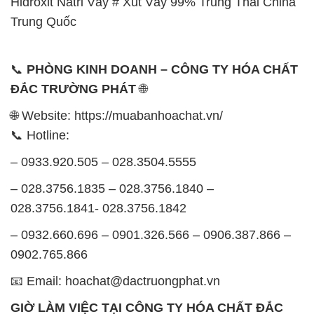
– 028.3756.1835 – 028.3756.1840 –
028.3756.1841- 028.3756.1842
– 0932.660.696 – 0901.326.566 – 0906.387.866 –
0902.765.866
📧 Email: hoachat@dactruongphat.vn
GIỜ LÀM VIỆC TẠI CÔNG TY HÓA CHẤT ĐẮC
TRƯỜNG PHÁT
Thời gian làm việc
tại Hóa Chất Đắc Trường Phát
được tổ chức như sau:
Thứ 2 đến thứ 6: Buổi sáng: từ 8h đến 11h – Buổi
chiều: từ 12h30 đến 17h
Thứ 7: Buổi sáng: từ 8h đến 11h – Buổi chiều: từ
12h30 đến 16h