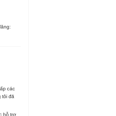
đăng:
cấp các
 tôi đã
c hỗ trợ