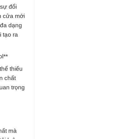
 sự đổi
h cửa mới
 đa dạng
 tạo ra
l**
thể thiếu
n chất
uan trọng
hất mà