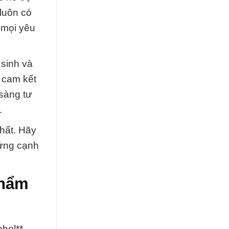
luôn có
 mọi yêu
 sinh và
 cam kết
 sàng tư
.
hất. Hãy
đứng cạnh
Phẩm
hol**