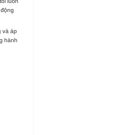
ôi luôn
c động
g và áp
ng hành