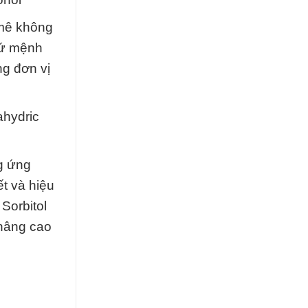
 mê không
sứ mệnh
ng đơn vị
ahydric
ng ứng
t và hiệu
Sorbitol
 nâng cao