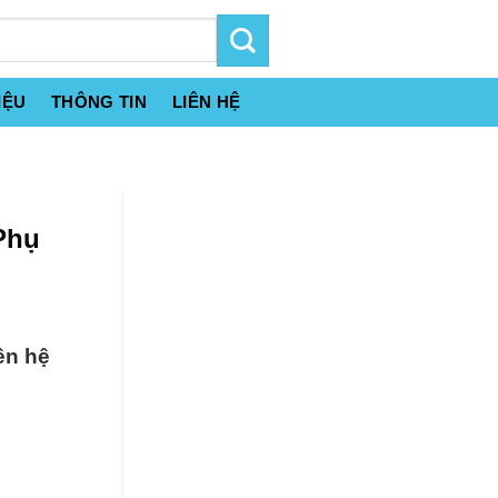
IỆU
THÔNG TIN
LIÊN HỆ
Phụ
ên hệ