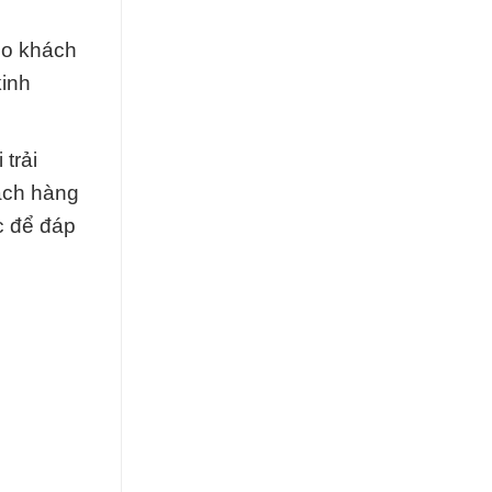
ho khách
kinh
trải
hách hàng
c để đáp