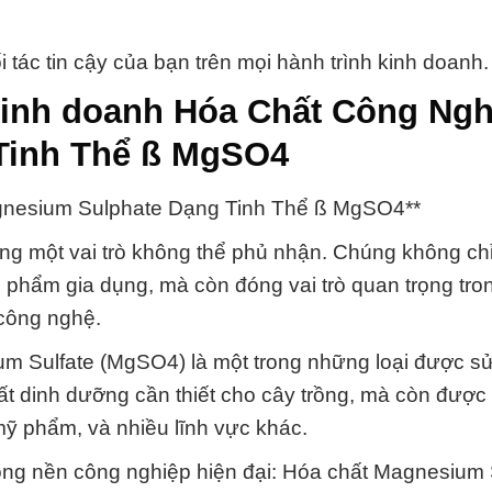
tác tin cậy của bạn trên mọi hành trình kinh doanh.
kinh doanh Hóa Chất Công Ngh
Tinh Thể ß MgSO4
agnesium Sulphate Dạng Tinh Thể ß MgSO4**
óng một vai trò không thể phủ nhận. Chúng không chỉ
 phẩm gia dụng, mà còn đóng vai trò quan trọng tro
 công nghệ.
um Sulfate (MgSO4) là một trong những loại được s
hất dinh dưỡng cần thiết cho cây trồng, mà còn đượ
ỹ phẩm, và nhiều lĩnh vực khác.
ong nền công nghiệp hiện đại: Hóa chất Magnesium