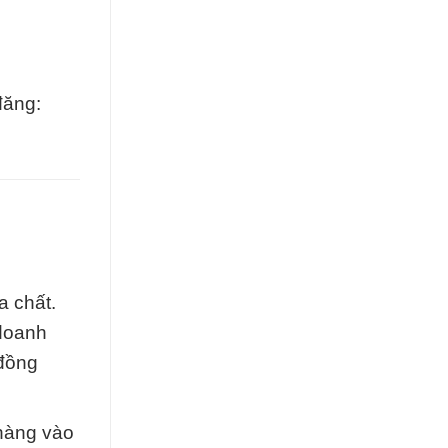
đăng:
a chất.
 doanh
 đồng
 hàng vào