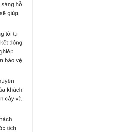
n sàng hỗ
 sẽ giúp
 tôi tự
 kết đóng
nghiệp
ến bảo vệ
chuyên
của khách
in cậy và
khách
óp tích