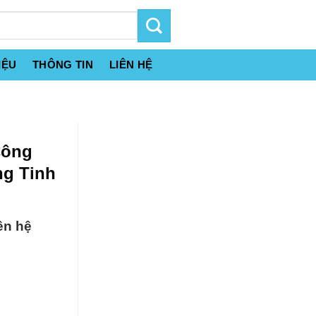
IỆU
THÔNG TIN
LIÊN HỆ
Công
ng Tinh
ên hệ