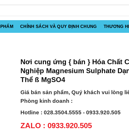
 PHẨM
CHÍNH SÁCH VÀ QUY ĐỊNH CHUNG
THƯƠNG H
Nơi cung ứng { bán } Hóa Chất 
Nghiệp Magnesium Sulphate Dạ
Thể ß MgSO4
Giá bán sản phẩm, Quý khách vui lòng li
Phòng kinh doanh :
Hotline : 028.3504.5555 - 0933.920.505
ZALO : 0933.920.505