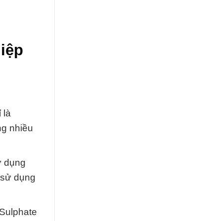
iệp
 là
ng nhiều
ử dụng
c sử dụng
 Sulphate