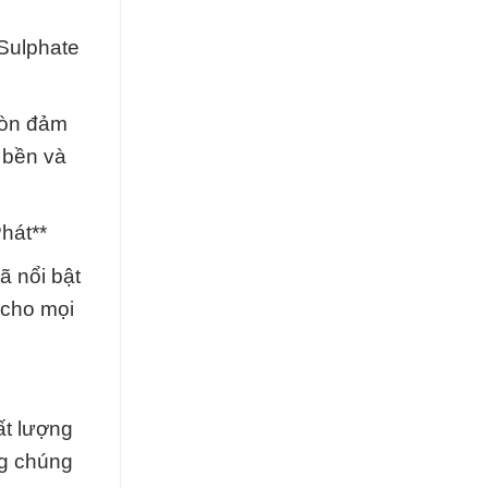
 Sulphate
còn đảm
 bền và
hát**
ã nổi bật
y cho mọi
ất lượng
ng chúng