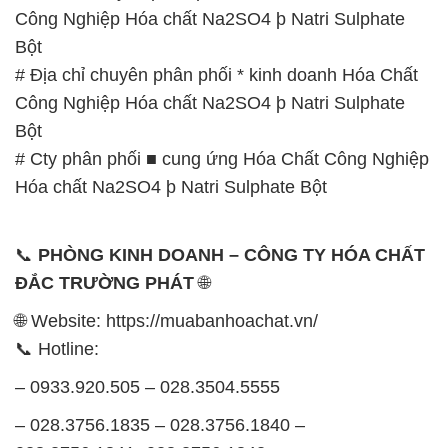
📞
PHÒNG KINH DOANH – CÔNG TY HÓA CHẤT
ĐẮC TRƯỜNG PHÁT
🌐
🌐 Website: https://muabanhoachat.vn/
📞 Hotline:
– 0933.920.505 – 028.3504.5555
– 028.3756.1835 – 028.3756.1840 –
028.3756.1841- 028.3756.1842
– 0932.660.696 – 0901.326.566 – 0906.387.866 –
0902.765.866
📧 Email: hoachat@dactruongphat.vn
GIỜ LÀM VIỆC TẠI CÔNG TY HÓA CHẤT ĐẮC
TRƯỜNG PHÁT
Thời gian làm việc
tại Hóa Chất Đắc Trường Phát
được tổ chức như sau: