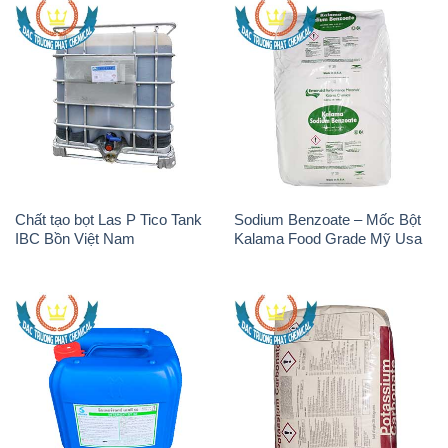
H2O2 – Hydrogen Peroxide
K2Co3 – Potassium
50% Thái Lan Solvay
Carbonate Mỹ USA