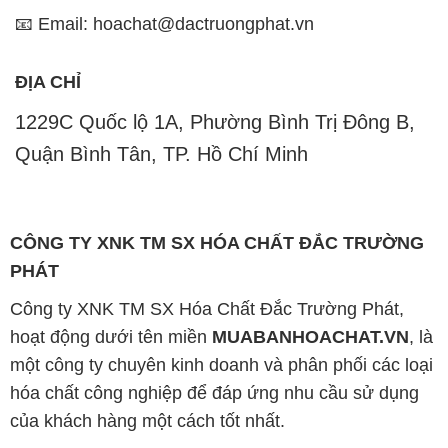
PHÁT
Công ty XNK TM SX Hóa Chất Đắc Trường Phát,
hoạt động dưới tên miền
MUABANHOACHAT.VN
, là
một công ty chuyên kinh doanh và phân phối các loại
hóa chất công nghiệp để đáp ứng nhu cầu sử dụng
của khách hàng một cách tốt nhất.
Với cam kết mang đến sự hài lòng và đáp ứng nhu
cầu của khách hàng, chúng tôi cung cấp các sản
phẩm chất lượng cao với giá thành hợp lý. Chúng tôi
đặt tiêu chí hàng đầu là kinh doanh mà không bao
giờ xao lạc uy tín. Chúng tôi luôn ý thức rằng những
sản phẩm chúng tôi cung cấp phải đảm bảo chất
lượng và làm hài lòng đối tác. Đồng thời, chúng tôi
cam kết giá cả hợp lý, để cùng nhau phát triển và tồn
tại trên con đường dài phía trước.