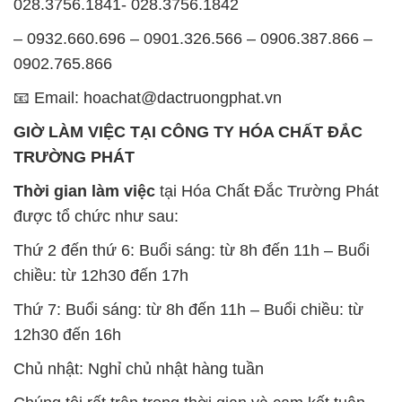
Thứ 2 đến thứ 6: Buổi sáng: từ 8h đến 11h – Buổi
chiều: từ 12h30 đến 17h
Thứ 7: Buổi sáng: từ 8h đến 11h – Buổi chiều: từ
12h30 đến 16h
Chủ nhật: Nghỉ chủ nhật hàng tuần
Chúng tôi rất trân trọng thời gian và cam kết tuân
thủ giờ làm việc để đảm bảo sự hỗ trợ tốt nhất cho
khách hàng và đảm bảo hiệu suất công việc cao
nhất của nhân viên.
BẢN ĐỒ MAP TẠI CÔNG TY HÓA CHẤT ĐẮC
TRƯỜNG PHÁT
ĐỊA CHỈ: 1229C Quốc lộ 1A, Phường Bình Trị
Đông B, Quận Bình Tân, Sài Gòn TP. Hồ Chí
Minh