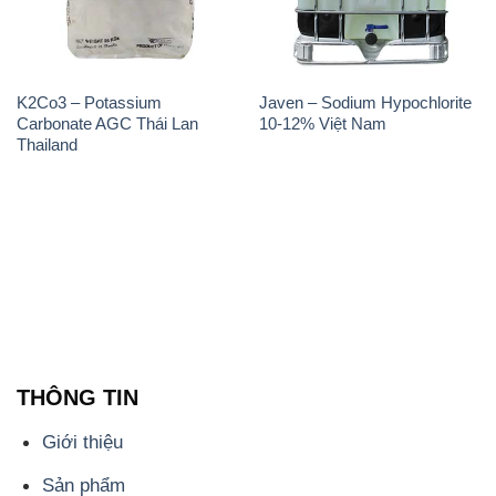
THÔNG TIN
Giới thiệu
Sản phẩm
Chính sách và quy định chung
Tin tức
Liên hệ
📞
PHÒNG KINH DOANH - CÔNG TY HÓA CHẤT
ĐẮC TRƯỜNG PHÁT
🌐