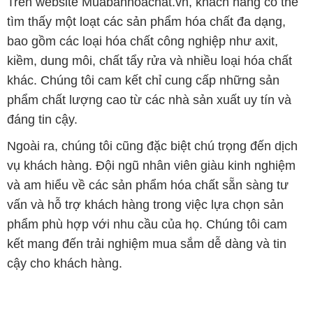
và am hiểu về các sản phẩm hóa chất sẵn sàng tư
vấn và hỗ trợ khách hàng trong việc lựa chọn sản
phẩm phù hợp với nhu cầu của họ. Chúng tôi cam
kết mang đến trải nghiệm mua sắm dễ dàng và tin
cậy cho khách hàng.
Bản quyền © 2016 muabanhoachat.vn
CÔNG TY XNK TM SX HÓA CHẤT ĐẮC TRƯỜNG PHÁT
Giấy chứng nhận Đăng ký Kinh doanh số 0304188681 do Sở Kế
hoạch và Đầu tư Thành phố Hồ Chí Minh cấp ngày 19-01-2017
🌐
MUABANHOACHAT.VN