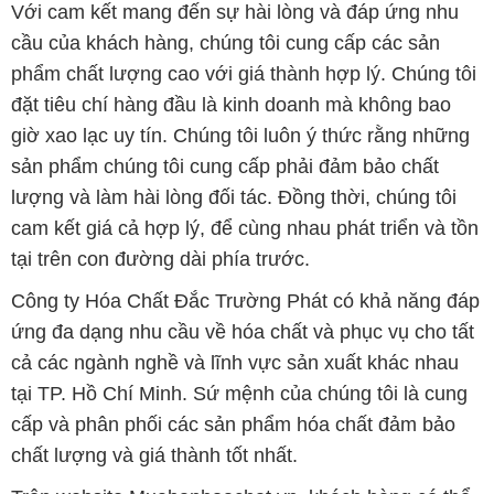
Công ty Hóa Chất Đắc Trường Phát có khả năng đáp
ứng đa dạng nhu cầu về hóa chất và phục vụ cho tất
cả các ngành nghề và lĩnh vực sản xuất khác nhau
tại TP. Hồ Chí Minh. Sứ mệnh của chúng tôi là cung
cấp và phân phối các sản phẩm hóa chất đảm bảo
chất lượng và giá thành tốt nhất.
Trên website Muabanhoachat.vn, khách hàng có thể
tìm thấy một loạt các sản phẩm hóa chất đa dạng,
bao gồm các loại hóa chất công nghiệp như axit,
kiềm, dung môi, chất tẩy rửa và nhiều loại hóa chất
khác. Chúng tôi cam kết chỉ cung cấp những sản
phẩm chất lượng cao từ các nhà sản xuất uy tín và
đáng tin cậy.
Ngoài ra, chúng tôi cũng đặc biệt chú trọng đến dịch
vụ khách hàng. Đội ngũ nhân viên giàu kinh nghiệm