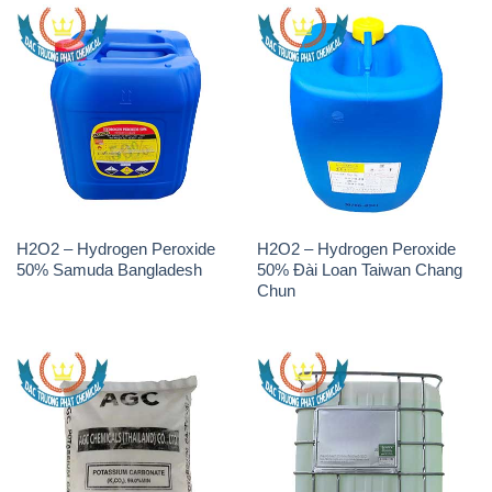
50% Samuda Bangladesh
50% Đài Loan Taiwan Chang
Chun
K2Co3 – Potassium
Javen – Sodium Hypochlorite
Carbonate AGC Thái Lan
10-12% Việt Nam
Thailand