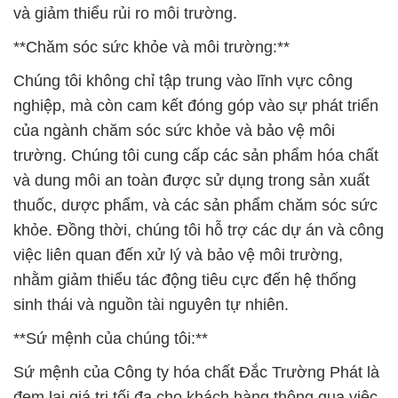
khỏe. Đồng thời, chúng tôi hỗ trợ các dự án và công
việc liên quan đến xử lý và bảo vệ môi trường,
nhằm giảm thiểu tác động tiêu cực đến hệ thống
sinh thái và nguồn tài nguyên tự nhiên.
**Sứ mệnh của chúng tôi:**
Sứ mệnh của Công ty hóa chất Đắc Trường Phát là
đem lại giá trị tối đa cho khách hàng thông qua việc
cung cấp các sản phẩm và giải pháp hóa chất chất
lượng cao, an toàn và bền vững. Chúng tôi luôn
hướng đến sự đổi mới và phát triển liên tục để đáp
ứng sự đa dạng của nhu cầu trong các ngành công
nghiệp khác nhau. Với tinh thần trách nhiệm và cam
kết đối với môi trường, chúng tôi mong muốn là đối
tác đáng tin cậy của bạn trong hành trình phát triển
và thành công của bạn.