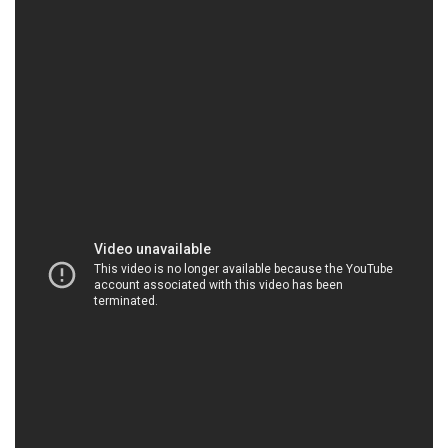
MUABANHOACHAT.VN | Công ty chuyên kinh
doanh # cung cấp hóa chất tại Thành phố Hồ Chí
Minh
Chúng tôi không chỉ cung cấp các loại hóa chất cơ