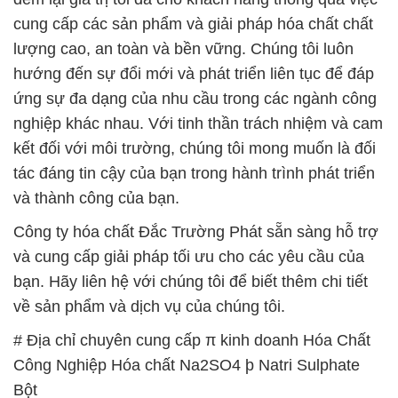
Công ty hóa chất Đắc Trường Phát sẵn sàng hỗ trợ
và cung cấp giải pháp tối ưu cho các yêu cầu của
bạn. Hãy liên hệ với chúng tôi để biết thêm chi tiết
về sản phẩm và dịch vụ của chúng tôi.
# Địa chỉ chuyên cung cấp π kinh doanh Hóa Chất
Công Nghiệp Hóa chất Na2SO4 þ Natri Sulphate
Bột
# Cty chuyên phân phối | cung ứng Hóa Chất Công
Nghiệp Hóa chất Na2SO4 þ Natri Sulphate Bột
# Đơn vị chuyên thương mại { bán } Hóa Chất Công
Nghiệp Hóa chất Na2SO4 þ Natri Sulphate Bột
# Công ty chuyên cung cấp & thương mại Hóa Chất
Công Nghiệp Hóa chất Na2SO4 þ Natri Sulphate
Bột
# Công ty chuyên cung cấp │ bán Hóa Chất Công
Nghiệp Hóa chất Na2SO4 þ Natri Sulphate Bột