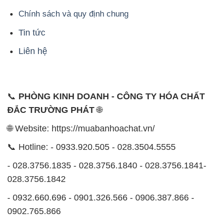
🌐 Website: https://muabanhoachat.vn/
📞 Hotline: - 0933.920.505 - 028.3504.5555
- 028.3756.1835 - 028.3756.1840 - 028.3756.1841-
028.3756.1842
- 0932.660.696 - 0901.326.566 - 0906.387.866 -
0902.765.866
📧 Email: hoachat@dactruongphat.vn
ĐỊA CHỈ
1229C Quốc lộ 1A, Phường Bình Trị Đông B,
Quận Bình Tân, TP. Hồ Chí Minh
CÔNG TY XNK TM SX HÓA CHẤT ĐẮC TRƯỜNG