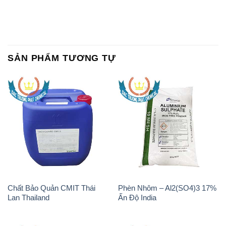
Chất Bảo Quản CMIT Thái
Phèn Nhôm – Al2(SO4)3 17%
Lan Thailand
Ấn Độ India
Chất tạo bọt Las P Tico Tank
Sodium Benzoate – Mốc Bột
IBC Bồn Việt Nam
Kalama Food Grade Mỹ Usa