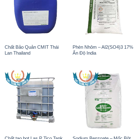
Chất Bảo Quản CMIT Thái
Phèn Nhôm – Al2(SO4)3 17%
Lan Thailand
Ấn Độ India
Chất tạo bọt Las P Tico Tank
Sodium Benzoate – Mốc Bột