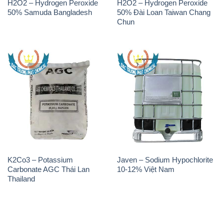
H2O2 – Hydrogen Peroxide
H2O2 – Hydrogen Peroxide
50% Samuda Bangladesh
50% Đài Loan Taiwan Chang
Chun
K2Co3 – Potassium
Javen – Sodium Hypochlorite
Carbonate AGC Thái Lan
10-12% Việt Nam
Thailand