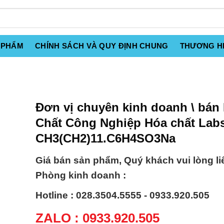
 PHẨM
CHÍNH SÁCH VÀ QUY ĐỊNH CHUNG
THƯƠNG H
Đơn vị chuyên kinh doanh \ bán
Chất Công Nghiệp Hóa chất Labs
CH3(CH2)11.C6H4SO3Na
Giá bán sản phẩm, Quý khách vui lòng li
Phòng kinh doanh :
Hotline : 028.3504.5555 - 0933.920.505
ZALO : 0933.920.505