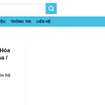
IỆU
THÔNG TIN
LIÊN HỆ
 Hóa
a /
ên hệ