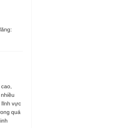
đăng:
 cao,
 nhiều
lĩnh vực
rong quá
kinh