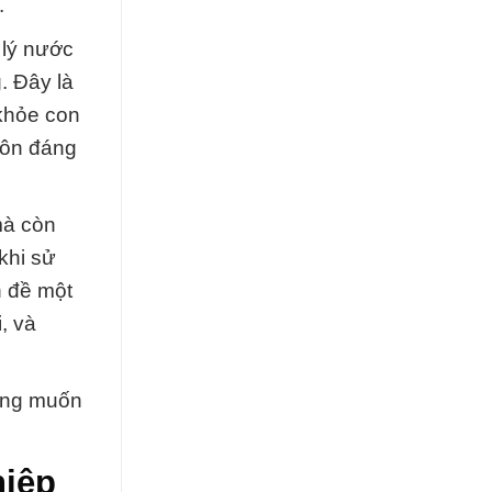
.
 lý nước
. Đây là
khỏe con
uôn đáng
mà còn
khi sử
n đề một
, và
mong muốn
hiệp