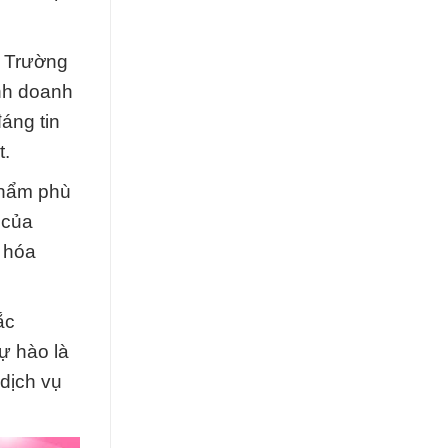
c Trường
inh doanh
áng tin
t.
 phẩm phù
 của
 hóa
ắc
ự hào là
dịch vụ