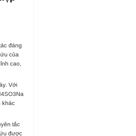
tác đáng
cứu của
ỉnh cao,
ày. Với
C6H4SO3Na
g khác
uyên tắc
 cứu được