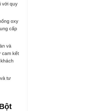
i với quy
chống oxy
cung cấp
oàn và
ự cam kết
 khách
 và tư
Bột