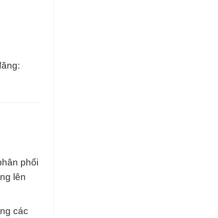
đăng:
phân phối
àng lên
ứng các