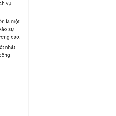
ch vụ
òn là một
 vào sự
ượng cao.
ốt nhất
 công