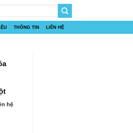
IỆU
THÔNG TIN
LIÊN HỆ
óa
ột
ên hệ