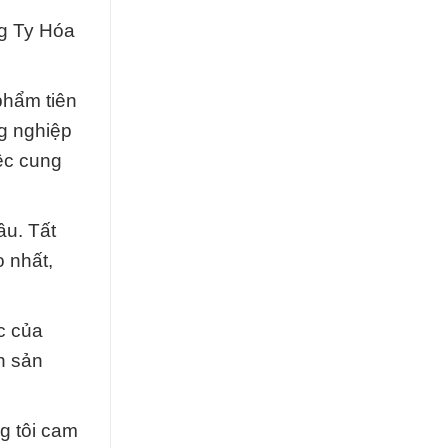
g Ty Hóa
hẩm tiên
ng nghiệp
iệc cung
ầu. Tất
 nhất,
ọc của
n sản
g tôi cam