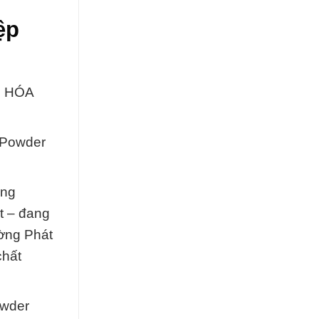
ệp
H HÓA
> Powder
ăng
t – đang
ường Phát
chất
owder