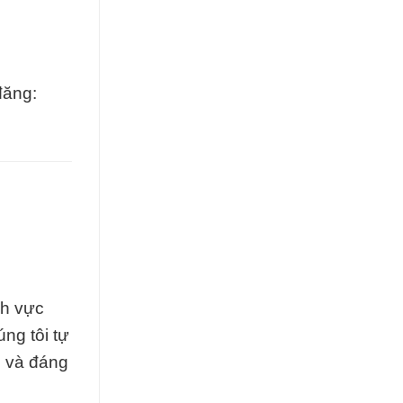
đăng:
nh vực
ng tôi tự
g và đáng