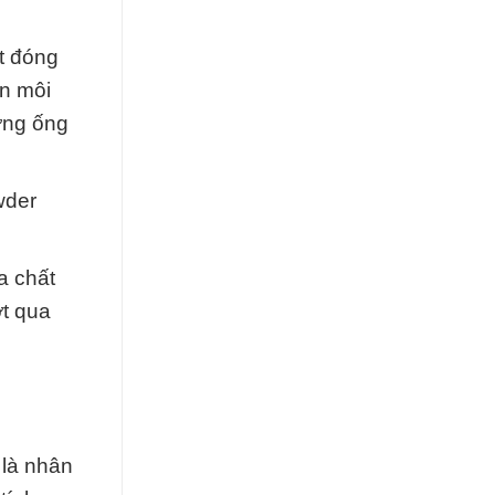
t đóng
ản môi
ờng ống
wder
a chất
t qua
 là nhân