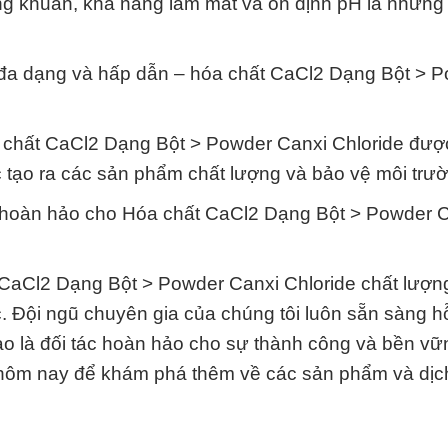
háng khuẩn, khả năng làm mát và ổn định pH là những 
 đa dạng và hấp dẫn – hóa chất CaCl2 Dạng Bột > 
 chất CaCl2 Dạng Bột > Powder Canxi Chloride đư
c tạo ra các sản phẩm chất lượng và bảo vệ môi trư
 hoàn hảo cho Hóa chất CaCl2 Dạng Bột > Powder 
CaCl2 Dạng Bột > Powder Canxi Chloride chất lượn
. Đội ngũ chuyên gia của chúng tôi luôn sẵn sàng hỗ
ào là đối tác hoàn hảo cho sự thành công và bền vữ
y hôm nay để khám phá thêm về các sản phẩm và dịc