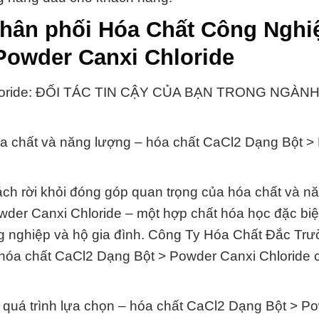
phân phối Hóa Chất Công Nghi
Powder Canxi Chloride
Chloride: ĐỐI TÁC TIN CẬY CỦA BẠN TRONG NGÀN
hóa chất và năng lượng – hóa chất CaCl2 Dạng Bột 
tách rời khỏi đóng góp quan trọng của hóa chất và n
wder Canxi Chloride – một hợp chất hóa học đặc biệ
ông nghiệp và hộ gia đình. Công Ty Hóa Chất Đắc Tr
 hóa chất CaCl2 Dạng Bột > Powder Canxi Chloride 
ong quá trình lựa chọn – hóa chất CaCl2 Dạng Bột > P