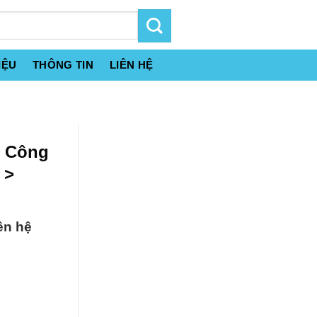
IỆU
THÔNG TIN
LIÊN HỆ
t Công
 >
ên hệ