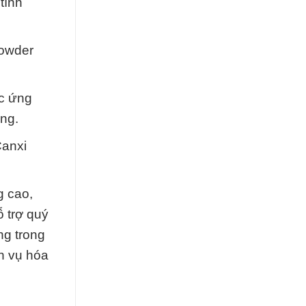
tính
Powder
ợc ứng
ờng.
Canxi
g cao,
 trợ quý
ng trong
h vụ hóa