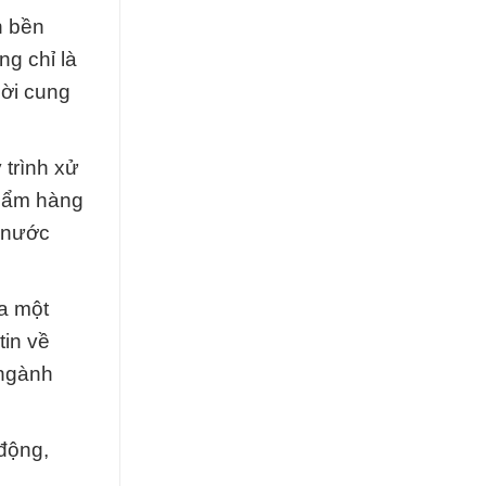
n bền
g chỉ là
hời cung
 trình xử
phẩm hàng
g nước
ủa một
tin về
 ngành
 động,