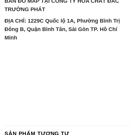
BẢN ĐỒ MAP TẠI CÔNG TY HÓA CHẤT ĐẮC
TRƯỜNG PHÁT
ĐỊA CHỈ: 1229C Quốc lộ 1A, Phường Bình Trị
Đông B, Quận Bình Tân, Sài Gòn TP. Hồ Chí
Minh
SẢN PHẨM TƯƠNG TỰ