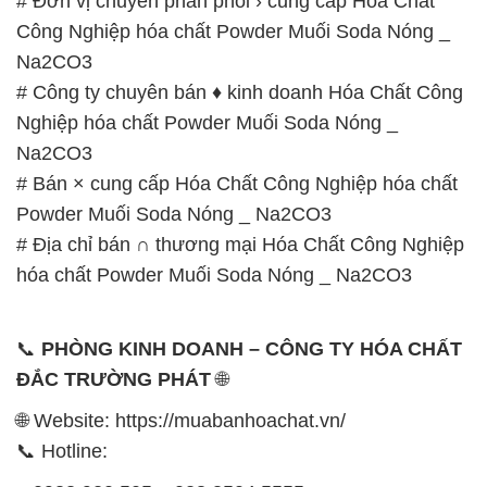
Na2CO3
# Bán × cung cấp Hóa Chất Công Nghiệp hóa chất
Powder Muối Soda Nóng _ Na2CO3
# Địa chỉ bán ∩ thương mại Hóa Chất Công Nghiệp
hóa chất Powder Muối Soda Nóng _ Na2CO3
📞
PHÒNG KINH DOANH – CÔNG TY HÓA CHẤT
ĐẮC TRƯỜNG PHÁT
🌐
🌐 Website: https://muabanhoachat.vn/
📞 Hotline:
– 0933.920.505 – 028.3504.5555
– 028.3756.1835 – 028.3756.1840 –
028.3756.1841- 028.3756.1842
– 0932.660.696 – 0901.326.566 – 0906.387.866 –