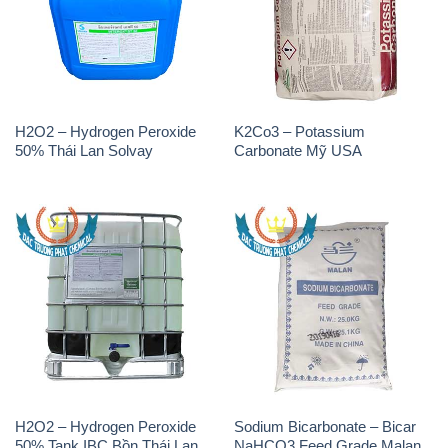
H2O2 – Hydrogen Peroxide
K2Co3 – Potassium
50% Thái Lan Solvay
Carbonate Mỹ USA
H2O2 – Hydrogen Peroxide
Sodium Bicarbonate – Bicar
50% Tank IBC Bồn Thái Lan
NaHCO3 Feed Grade Malan
Solvay
Trung Quốc China