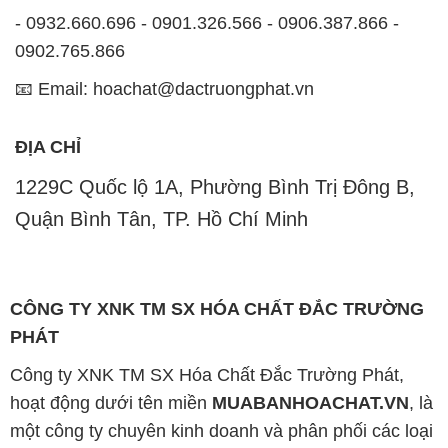
ĐỊA CHỈ
1229C Quốc lộ 1A, Phường Bình Trị Đông B,
Quận Bình Tân, TP. Hồ Chí Minh
CÔNG TY XNK TM SX HÓA CHẤT ĐẮC TRƯỜNG
PHÁT
Công ty XNK TM SX Hóa Chất Đắc Trường Phát,
hoạt động dưới tên miền
MUABANHOACHAT.VN
, là
một công ty chuyên kinh doanh và phân phối các loại
hóa chất công nghiệp để đáp ứng nhu cầu sử dụng
của khách hàng một cách tốt nhất.
Với cam kết mang đến sự hài lòng và đáp ứng nhu
cầu của khách hàng, chúng tôi cung cấp các sản