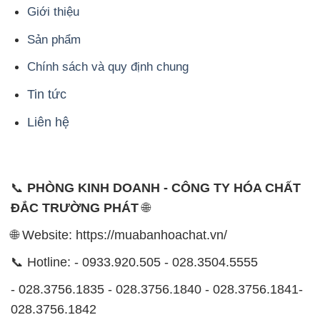
Tin tức
Liên hệ
📞
PHÒNG KINH DOANH - CÔNG TY HÓA CHẤT
ĐẮC TRƯỜNG PHÁT
🌐
🌐 Website: https://muabanhoachat.vn/
📞 Hotline: - 0933.920.505 - 028.3504.5555
- 028.3756.1835 - 028.3756.1840 - 028.3756.1841-
028.3756.1842
- 0932.660.696 - 0901.326.566 - 0906.387.866 -
0902.765.866
📧 Email: hoachat@dactruongphat.vn