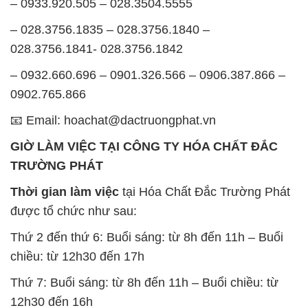
0902.765.866
📧 Email: hoachat@dactruongphat.vn
GIỜ LÀM VIỆC TẠI CÔNG TY HÓA CHẤT ĐẮC
TRƯỜNG PHÁT
Thời gian làm việc
tại Hóa Chất Đắc Trường Phát
được tổ chức như sau:
Thứ 2 đến thứ 6: Buổi sáng: từ 8h đến 11h – Buổi
chiều: từ 12h30 đến 17h
Thứ 7: Buổi sáng: từ 8h đến 11h – Buổi chiều: từ
12h30 đến 16h
Chủ nhật: Nghỉ chủ nhật hàng tuần
Chúng tôi rất trân trọng thời gian và cam kết tuân
thủ giờ làm việc để đảm bảo sự hỗ trợ tốt nhất cho
khách hàng và đảm bảo hiệu suất công việc cao