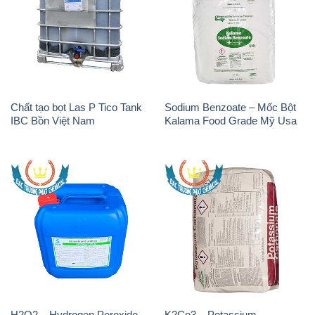
Chất tạo bọt Las P Tico Tank
Sodium Benzoate – Mốc Bột
IBC Bồn Việt Nam
Kalama Food Grade Mỹ Usa
H2O2 – Hydrogen Peroxide
K2Co3 – Potassium