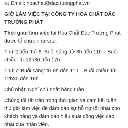
được tổ chức như sau:
Thứ 2 đến thứ 6: Buổi sáng: từ 8h đến 11h – Buổi
chiều: từ 12h30 đến 17h
Thứ 7: Buổi sáng: từ 8h đến 11h – Buổi chiều: từ
12h30 đến 16h
Chủ nhật: Nghỉ chủ nhật hàng tuần
Chúng tôi rất trân trọng thời gian và cam kết tuân
thủ giờ làm việc để đảm bảo sự hỗ trợ tốt nhất cho
khách hàng và đảm bảo hiệu suất công việc cao
nhất của nhân viên.
BẢN ĐỒ MAP TẠI CÔNG TY HÓA CHẤT ĐẮC
TRƯỜNG PHÁT
ĐỊA CHỈ: 1229C Quốc lộ 1A, Phường Bình Trị
Đông B, Quận Bình Tân, Sài Gòn TP. Hồ Chí