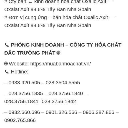
📞
PHÒNG KINH DOANH – CÔNG TY HÓA CHẤT
ĐẮC TRƯỜNG PHÁT
🌐
🌐 Website: https://muabanhoachat.vn/
📞 Hotline:
– 0933.920.505 – 028.3504.5555
– 028.3756.1835 – 028.3756.1840 –
028.3756.1841- 028.3756.1842
– 0932.660.696 – 0901.326.566 – 0906.387.866 –
0902.765.866
📧 Email: hoachat@dactruongphat.vn
GIỜ LÀM VIỆC TẠI CÔNG TY HÓA CHẤT ĐẮC
TRƯỜNG PHÁT
Thời gian làm việc
tại Hóa Chất Đắc Trường Phát