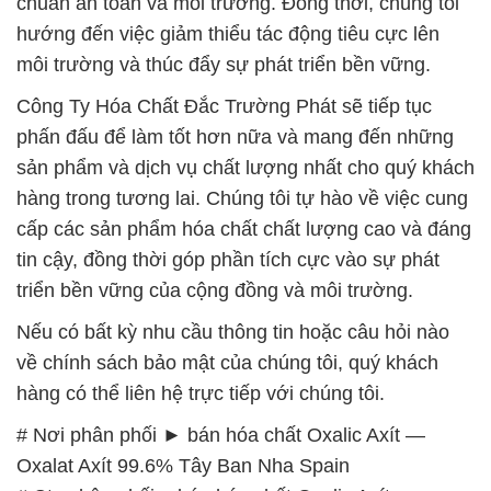
phấn đấu để làm tốt hơn nữa và mang đến những
sản phẩm và dịch vụ chất lượng nhất cho quý khách
hàng trong tương lai. Chúng tôi tự hào về việc cung
cấp các sản phẩm hóa chất chất lượng cao và đáng
tin cậy, đồng thời góp phần tích cực vào sự phát
triển bền vững của cộng đồng và môi trường.
Nếu có bất kỳ nhu cầu thông tin hoặc câu hỏi nào
về chính sách bảo mật của chúng tôi, quý khách
hàng có thể liên hệ trực tiếp với chúng tôi.
# Nơi phân phối ► bán hóa chất Oxalic Axít —
Oxalat Axít 99.6% Tây Ban Nha Spain
# Cty phân phối ■ bán hóa chất Oxalic Axít —
Oxalat Axít 99.6% Tây Ban Nha Spain
# Địa chỉ chuyên bán ○ phân phối hóa chất Oxalic
Axít — Oxalat Axít 99.6% Tây Ban Nha Spain
# Kinh doanh ← phân phối hóa chất Oxalic Axít —