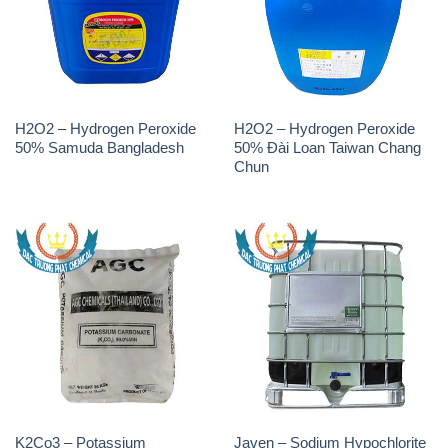
H2O2 – Hydrogen Peroxide
H2O2 – Hydrogen Peroxide
50% Samuda Bangladesh
50% Đài Loan Taiwan Chang
Chun
K2Co3 – Potassium
Javen – Sodium Hypochlorite
Carbonate AGC Thái Lan
10-12% Việt Nam
Thailand