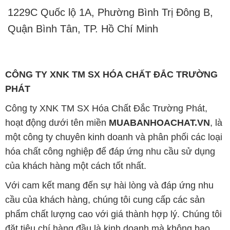
CÔNG TY XNK TM SX HÓA CHẤT ĐẮC TRƯỜNG
PHÁT
Công ty XNK TM SX Hóa Chất Đắc Trường Phát,
hoạt động dưới tên miền
MUABANHOACHAT.VN
, là
một công ty chuyên kinh doanh và phân phối các loại
hóa chất công nghiệp để đáp ứng nhu cầu sử dụng
của khách hàng một cách tốt nhất.
Với cam kết mang đến sự hài lòng và đáp ứng nhu
cầu của khách hàng, chúng tôi cung cấp các sản
phẩm chất lượng cao với giá thành hợp lý. Chúng tôi
đặt tiêu chí hàng đầu là kinh doanh mà không bao
giờ xao lạc uy tín. Chúng tôi luôn ý thức rằng những
sản phẩm chúng tôi cung cấp phải đảm bảo chất
lượng và làm hài lòng đối tác. Đồng thời, chúng tôi
cam kết giá cả hợp lý, để cùng nhau phát triển và tồn