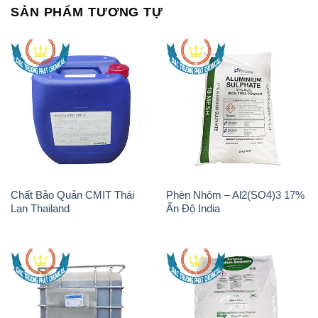
Chất Bảo Quản CMIT Thái
Phèn Nhôm – Al2(SO4)3 17%
Lan Thailand
Ấn Độ India
Chất tạo bọt Las P Tico Tank
Sodium Benzoate – Mốc Bột