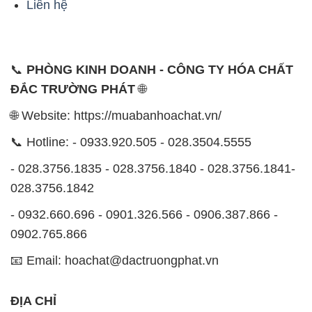
ĐẮC TRƯỜNG PHÁT
🌐
🌐 Website: https://muabanhoachat.vn/
📞 Hotline: - 0933.920.505 - 028.3504.5555
- 028.3756.1835 - 028.3756.1840 - 028.3756.1841-
028.3756.1842
- 0932.660.696 - 0901.326.566 - 0906.387.866 -
0902.765.866
📧 Email: hoachat@dactruongphat.vn
ĐỊA CHỈ
1229C Quốc lộ 1A, Phường Bình Trị Đông B,
Quận Bình Tân, TP. Hồ Chí Minh