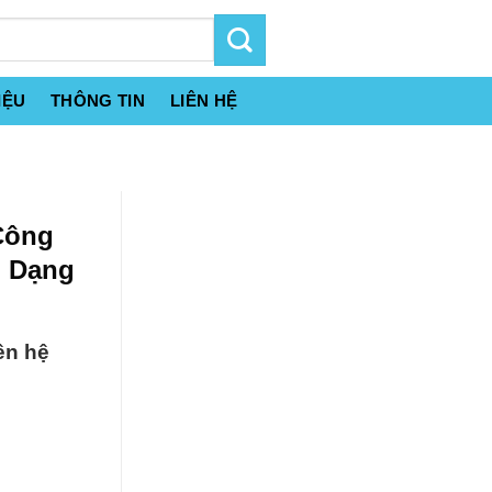
IỆU
THÔNG TIN
LIÊN HỆ
Công
l Dạng
ên hệ