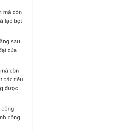
h mà còn
à tạo bọt
đằng sau
đại của
n mà còn
t các tiêu
ng được
h công
ành công