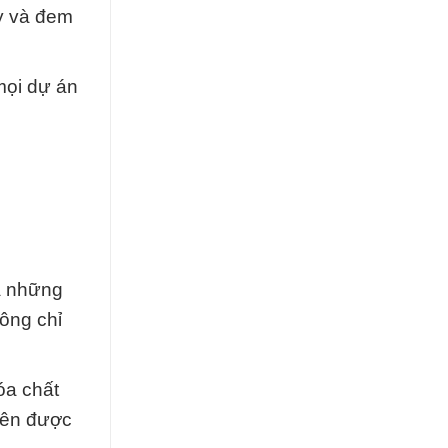
ày và đem
mọi dự án
ra những
ông chỉ
óa chất
iên được