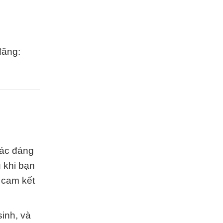
đăng:
tác đáng
u khi bạn
i cam kết
sinh, và