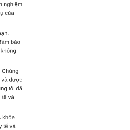
nh nghiệm
vụ của
bạn.
 đảm bảo
i không
g. Chúng
ế và dược
ng tôi đã
 tế và
c khỏe
 tế và