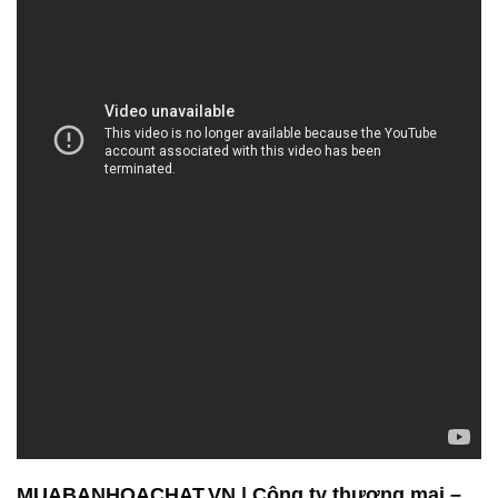
MUABANHOACHAT.VN | Công ty thương mại –