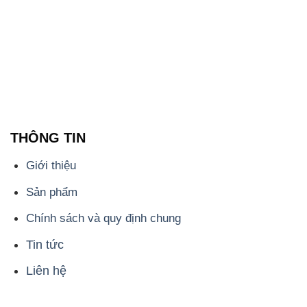
THÔNG TIN
Giới thiệu
Sản phẩm
Chính sách và quy định chung
Tin tức
Liên hệ
📞
PHÒNG KINH DOANH - CÔNG TY HÓA CHẤT
ĐẮC TRƯỜNG PHÁT
🌐
🌐 Website: https://muabanhoachat.vn/