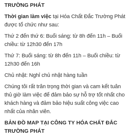
chiều: từ 12h30 đến 17h
Thứ 7: Buổi sáng: từ 8h đến 11h – Buổi chiều: từ
12h30 đến 16h
Chủ nhật: Nghỉ chủ nhật hàng tuần
Chúng tôi rất trân trọng thời gian và cam kết tuân
thủ giờ làm việc để đảm bảo sự hỗ trợ tốt nhất cho
khách hàng và đảm bảo hiệu suất công việc cao
nhất của nhân viên.
BẢN ĐỒ MAP TẠI CÔNG TY HÓA CHẤT ĐẮC
TRƯỜNG PHÁT
ĐỊA CHỈ: 1229C Quốc lộ 1A, Phường Bình Trị
Đông B, Quận Bình Tân, Sài Gòn TP. Hồ Chí
Minh