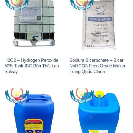
H2O2 – Hydrogen Peroxide
Sodium Bicarbonate – Bicar
50% Tank IBC Bồn Thái Lan
NaHCO3 Feed Grade Malan
Solvay
Trung Quốc China
H2O2 – Hydrogen Peroxide
H2O2 – Hydrogen Peroxide
50% Samuda Bangladesh
50% Đài Loan Taiwan Chang
Chun