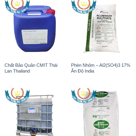
Chất Bảo Quản CMIT Thái
Phèn Nhôm – Al2(SO4)3 17%
Lan Thailand
Ấn Độ India
Chất tạo bọt Las P Tico Tank
Sodium Benzoate – Mốc Bột
IBC Bồn Việt Nam
Kalama Food Grade Mỹ Usa