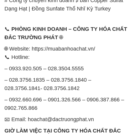
ĐẮC TRƯỜNG PHÁT
🌐
🌐 Website: https://muabanhoachat.vn/
📞 Hotline:
– 0933.920.505 – 028.3504.5555
– 028.3756.1835 – 028.3756.1840 –
028.3756.1841- 028.3756.1842
– 0932.660.696 – 0901.326.566 – 0906.387.866 –
0902.765.866
📧 Email: hoachat@dactruongphat.vn
GIỜ LÀM VIỆC TẠI CÔNG TY HÓA CHẤT ĐẮC
TRƯỜNG PHÁT
Thời gian làm việc
tại Hóa Chất Đắc Trường Phát
được tổ chức như sau:
Thứ 2 đến thứ 6: Buổi sáng: từ 8h đến 11h – Buổi