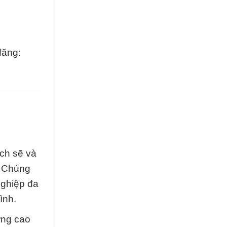
đăng:
ch sẽ và
. Chúng
nghiệp đa
ình.
ợng cao