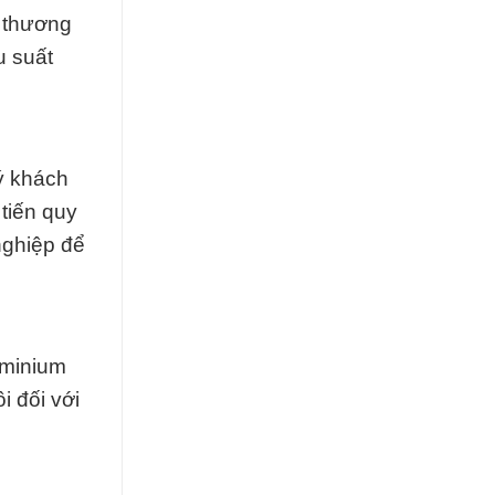
c thương
u suất
ý khách
tiến quy
nghiệp để
uminium
i đối với