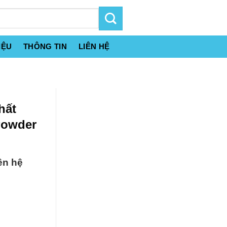
IỆU
THÔNG TIN
LIÊN HỆ
hất
Powder
ên hệ