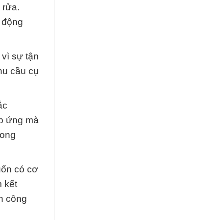
 rửa.
c động
vì sự tận
hu cầu cụ
ắc
áp ứng mà
rong
uốn có cơ
 kết
h công