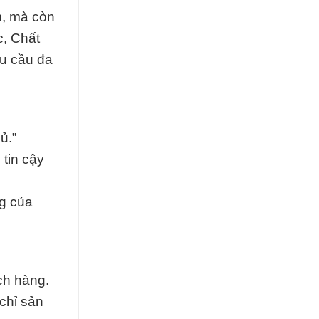
m, mà còn
c, Chất
u cầu đa
ủ.”
 tin cậy
ng của
ch hàng.
chỉ sản