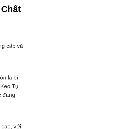
 Chất
ng cấp và
n là bí
t Keo Tụ
c đang
 cao, với