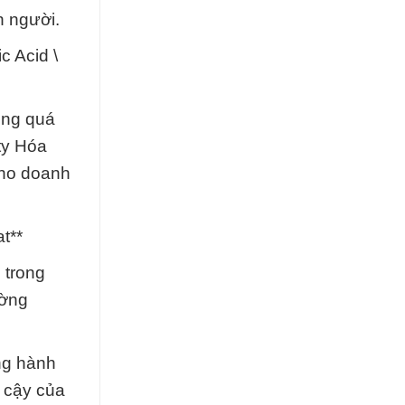
n người.
c Acid \
ong quá
 ty Hóa
cho doanh
t**
 trong
ường
ng hành
n cậy của