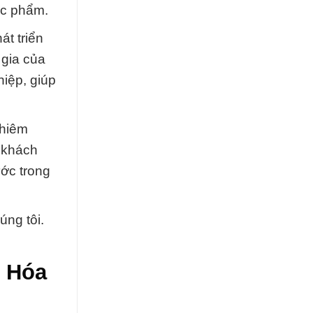
ực phẩm.
át triển
gia của
iệp, giúp
ghiêm
o khách
ớc trong
úng tôi.
p Hóa