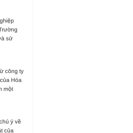
nghiệp
 Trường
 và sử
từ công ty
g của Hóa
n một
chú ý về
ặt của