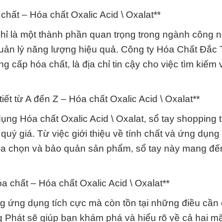
hất – Hóa chất Oxalic Acid \ Oxalat**
hỉ là một thành phần quan trọng trong ngành công 
 quản lý năng lượng hiệu quả. Công ty Hóa Chất Đắc
ng cấp hóa chất, là địa chỉ tin cậy cho việc tìm kiếm
ết từ A đến Z – Hóa chất Oxalic Acid \ Oxalat**
ụng Hóa chất Oxalic Acid \ Oxalat, sổ tay shopping 
quý giá. Từ việc giới thiệu về tính chất và ứng dụn
lựa chọn và bảo quản sản phẩm, sổ tay này mang đế
a chất – Hóa chất Oxalic Acid \ Oxalat**
ng ứng dụng tích cực mà còn tồn tại những điều cần 
g Phát sẽ giúp bạn khám phá và hiểu rõ về cả hai m