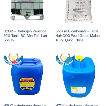
H2O2 – Hydrogen Peroxide
Sodium Bicarbonate – Bicar
50% Tank IBC Bồn Thái Lan
NaHCO3 Feed Grade Malan
Solvay
Trung Quốc China
H2O2 – Hydrogen Peroxide
H2O2 – Hydrogen Peroxide