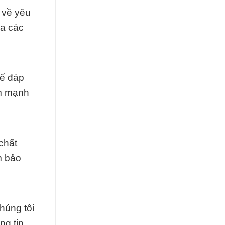
 về yêu
ủa các
để đáp
ểm mạnh
chất
m bảo
húng tôi
ng tin