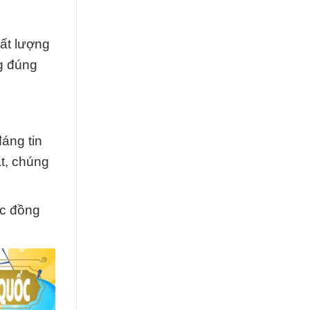
hất lượng
g đúng
áng tin
t, chúng
ác đồng