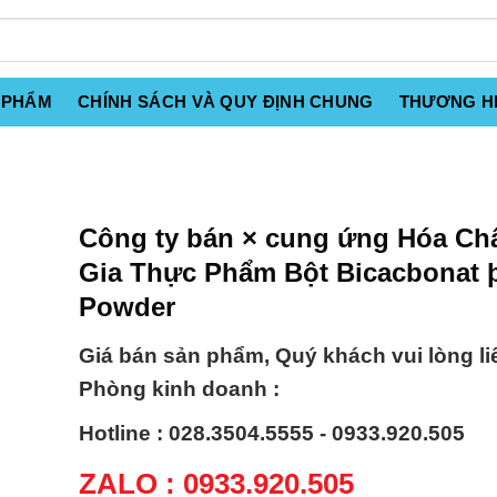
 PHẨM
CHÍNH SÁCH VÀ QUY ĐỊNH CHUNG
THƯƠNG H
Công ty bán × cung ứng Hóa Ch
Gia Thực Phẩm Bột Bicacbonat þ
Powder
Giá bán sản phẩm, Quý khách vui lòng li
Phòng kinh doanh :
Hotline : 028.3504.5555 - 0933.920.505
ZALO : 0933.920.505