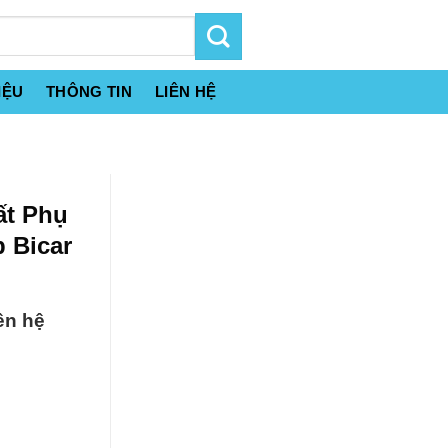
IỆU
THÔNG TIN
LIÊN HỆ
ất Phụ
 Bicar
ên hệ