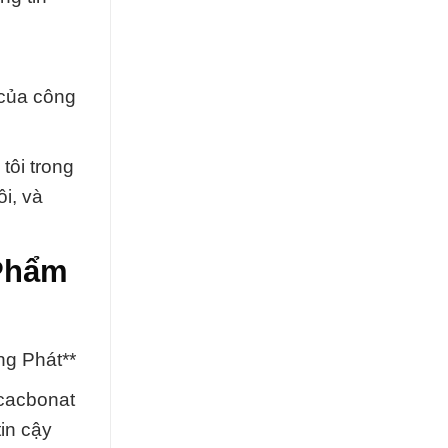
 của công
tôi trong
i, và
 Phẩm
ng Phát**
icacbonat
in cậy