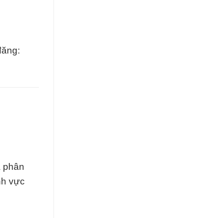
đăng:
à phân
ĩnh vực