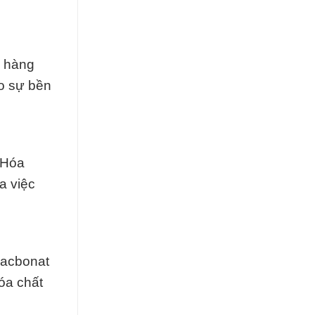
g hàng
o sự bền
 Hóa
a việc
cacbonat
óa chất