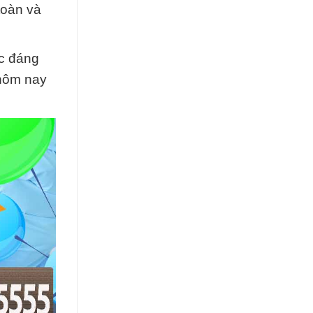
toàn và
ác đáng
 hôm nay