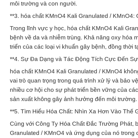
môi trường và con người.
**3. hóa chất KMnO4 Kali Granulated / KMnO4
Trong lĩnh vực y học, hóa chất KMnO4 Kali Granu
bệnh về da và nhiễm trùng. Khả năng oxy hóa m
triển của các loại vi khuẩn gây bệnh, đồng thời t
**4. Sự Đa Dạng và Tác Động Tích Cực Đến Sự 
hóa chất KMnO4 Kali Granulated / KMnO4 không 
vai trò quan trọng trong quá trình xử lý và bảo
nhiều cơ hội cho sự phát triển bền vững của cá
sản xuất không gây ảnh hưởng đến môi trường.
**5. Tìm Hiểu Hóa Chất: Nhìn Xa Hơn Vào Thế Gi
Cùng với Công Ty Hóa Chất Đắc Trường Phát, bạ
Granulated / KMnO4 và ứng dụng của nó trong c