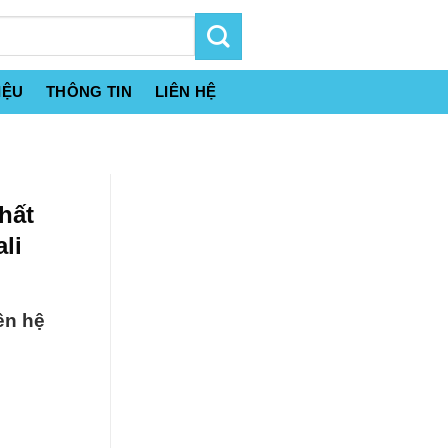
IỆU
THÔNG TIN
LIÊN HỆ
hất
li
ên hệ