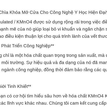
: Chìa Khóa Mở Cửa Cho Công Nghệ Y Học Hiện Đại
lated / KMnO4 được sử dụng rộng rãi trong việc điề
ạnh mẽ của nó giúp loại bỏ vi khuẩn và ngăn chặn 
ạo điều kiện thuận lợi cho quá trình lành của vết thư
Phát Triển Công Nghiệp**
chỉ là một hóa chất quan trọng trong sản xuất, mà
 vệ môi trường. Sự hiệu quả và đa dạng của nó đã man
c ngành công nghiệp, đồng thời đảm bảo rằng các qu
ới Tinh Khiết**
n có cơ hội tìm hiểu sâu hơn về hóa chất KMnO4 K
ác lĩnh vực khác nhau. Chúng tôi cam kết cung cấp 