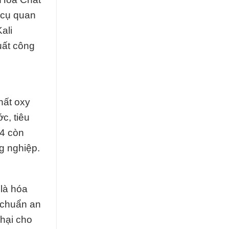
 cụ quan
ali
uất công
hất oxy
c, tiêu
O4 còn
g nghiệp.
là hóa
 chuẩn an
hại cho