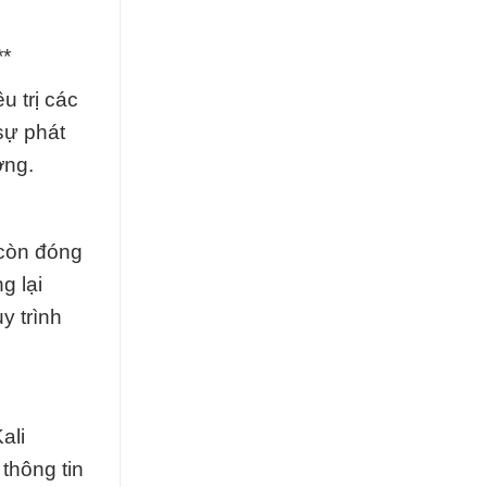
**
u trị các
sự phát
ơng.
 còn đóng
g lại
y trình
ali
thông tin