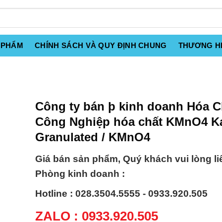
 PHẨM
CHÍNH SÁCH VÀ QUY ĐỊNH CHUNG
THƯƠNG H
Công ty bán þ kinh doanh Hóa C
Công Nghiệp hóa chất KMnO4 Ka
Granulated / KMnO4
Giá bán sản phẩm, Quý khách vui lòng li
Phòng kinh doanh :
Hotline : 028.3504.5555 - 0933.920.505
ZALO : 0933.920.505