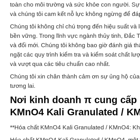
toàn cho môi trường và sức khỏe con người. Sự 
và chúng tôi cam kết nỗ lực không ngừng để đá
Chúng tôi không chỉ chú trọng đến hiệu suất và
bền vững. Trong lĩnh vực ngành thủy tinh, Đắc 
và đổi mới. Chúng tôi không bao giờ đánh giá t
ngặt các quy trình kiểm tra và kiểm soát chất 
và vượt qua các tiêu chuẩn cao nhất.
Chúng tôi xin chân thành cảm ơn sự ủng hộ của
tương lai.
Nơi kinh doanh π cung cấp
KMnO4 Kali Granulated / K
**Hóa chất KMnO4 Kali Granulated / KMnO4: K
Hóa chất KMnO4 Kali Granulated / KMnO4, một