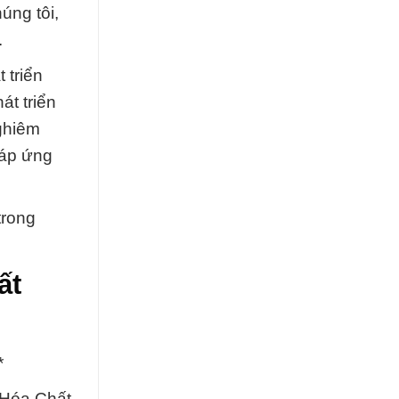
úng tôi,
.
 triển
át triển
nghiêm
đáp ứng
trong
ất
*
 Hóa Chất