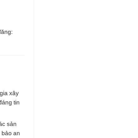
đăng:
gia xây
áng tin
ác sản
 bảo an