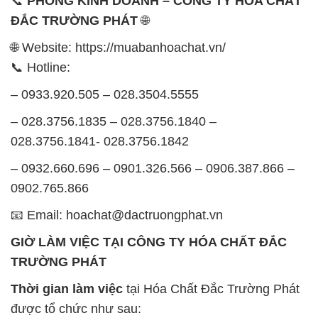
📞
PHÒNG KINH DOANH – CÔNG TY HÓA CHẤT
ĐẮC TRƯỜNG PHÁT
🌐
🌐 Website: https://muabanhoachat.vn/
📞 Hotline:
– 0933.920.505 – 028.3504.5555
– 028.3756.1835 – 028.3756.1840 –
028.3756.1841- 028.3756.1842
– 0932.660.696 – 0901.326.566 – 0906.387.866 –
0902.765.866
📧 Email: hoachat@dactruongphat.vn
GIỜ LÀM VIỆC TẠI CÔNG TY HÓA CHẤT ĐẮC
TRƯỜNG PHÁT
Thời gian làm việc
tại Hóa Chất Đắc Trường Phát
được tổ chức như sau: