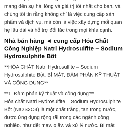
mang đến sự hài lòng và giá trị tốt nhất cho bạn, và
chúng tôi tin rằng không chỉ là việc cung cấp sản
phẩm và dịch vụ, mà còn là việc xây dựng mối quan
hệ lâu dài và hỗ trợ đối tác trong mọi khía cạnh.
Nhà bán hàng ◄ cung cấp Hóa Chất
Công Nghiệp Natri Hydrosulfite – Sodium
Hydrosulphite Bột
**HÓA CHẤT Natri Hydrosulfite – Sodium
Hydrosulphite Bột: BÍ MẬT, ĐÀM PHÁN KỸ THUẬT
VÀ CÔNG DỤNG**
**1. Đàm phán kỹ thuật và công dụng:**
Hóa chất Natri Hydrosulfite – Sodium Hydrosulphite
Bột (Na2S2O4) là một chất trắng, tan trong nước,
được ứng dụng rộng rãi trong các ngành công
nghiệp, như dệt may, giấy, và xử lý nước. Bí mật