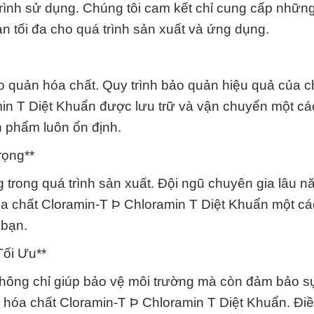
rình sử dụng. Chúng tôi cam kết chỉ cung cấp nhữn
 tối đa cho quá trình sản xuất và ứng dụng.
o quản hóa chất. Quy trình bảo quản hiệu quả của c
n T Diệt Khuẩn được lưu trữ và vận chuyển một cá
n phẩm luôn ổn định.
rọng**
 trong quá trình sản xuất. Đội ngũ chuyên gia lâu 
óa chất Cloramin-T Þ Chloramin T Diệt Khuẩn một cá
 bạn.
ối Ưu**
không chỉ giúp bảo vệ môi trường mà còn đảm bảo s
ng hóa chất Cloramin-T Þ Chloramin T Diệt Khuẩn. Đi