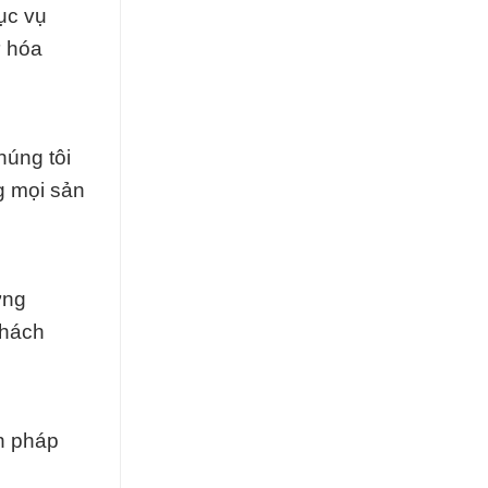
ục vụ
ư hóa
úng tôi
g mọi sản
ừng
khách
ện pháp