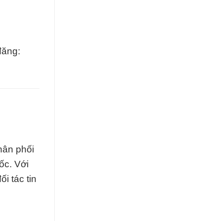
đăng:
ân phối
ốc. Với
i tác tin