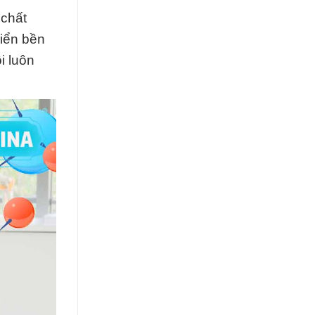
 chất
riển bền
i luôn