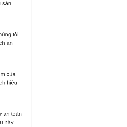
g sản
húng tôi
ch an
năm của
ch hiệu
ự an toàn
ều này