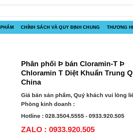
 PHẨM
CHÍNH SÁCH VÀ QUY ĐỊNH CHUNG
THƯƠNG H
Phân phối Þ bán Cloramin-T Þ
Chloramin T Diệt Khuẩn Trung 
China
Giá bán sản phẩm, Quý khách vui lòng li
Phòng kinh doanh :
Hotline : 028.3504.5555 - 0933.920.505
ZALO : 0933.920.505