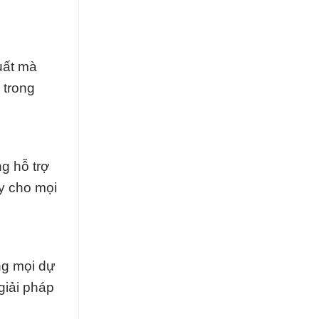
uất mà
 trong
g hỗ trợ
ậy cho mọi
ng mọi dự
giải pháp