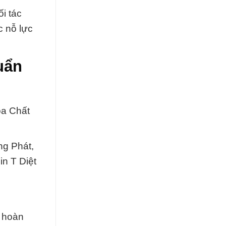
i tác
c nỗ lực
uẩn
óa Chất
ng Phát,
in T Diệt
n hoàn