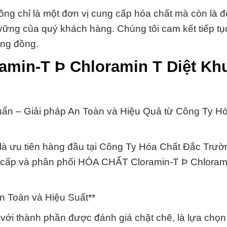
 là một đơn vị cung cấp hóa chất mà còn là đố
vững của quý khách hàng. Chúng tôi cam kết tiếp tụ
ộng đồng.
ramin-T Þ Chloramin T Diệt Kh
ẩn – Giải pháp An Toàn và Hiệu Quả từ Công Ty H
là ưu tiên hàng đầu tại Công Ty Hóa Chất Đắc Trườ
ung cấp và phân phối HÓA CHẤT Cloramin-T Þ Chloram
 Toàn và Hiệu Suất**
với thành phần được đánh giá chặt chẽ, là lựa chọ