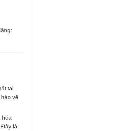
đăng:
ất tại
ự hào về
, hóa
 Đây là