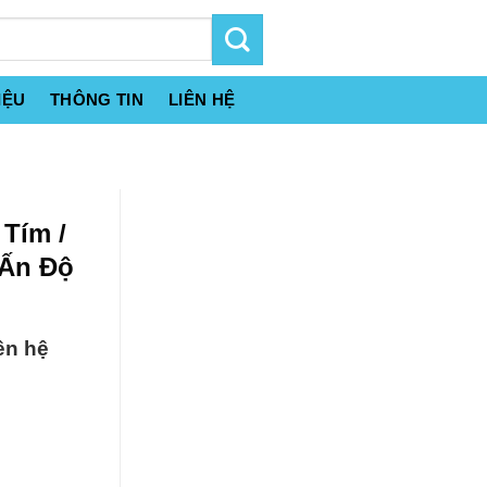
IỆU
THÔNG TIN
LIÊN HỆ
 Tím /
 Ấn Độ
ên hệ