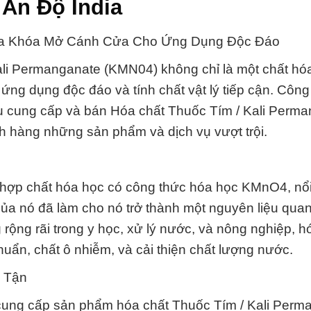
Ấn Độ India
Chìa Khóa Mở Cánh Cửa Cho Ứng Dụng Độc Đáo
Kali Permanganate (KMN04) không chỉ là một chất hó
ng dụng độc đáo và tính chất vật lý tiếp cận. Côn
u cung cấp và bán Hóa chất Thuốc Tím / Kali Perm
 hàng những sản phẩm và dịch vụ vượt trội.
 hợp chất hóa học có công thức hóa học KMnO4, nổi 
ủa nó đã làm cho nó trở thành một nguyên liệu quan
ộng rãi trong y học, xử lý nước, và nông nghiệp, h
huẩn, chất ô nhiễm, và cải thiện chất lượng nước.
 Tận
cung cấp sản phẩm hóa chất Thuốc Tím / Kali Perm