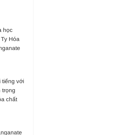
a học
g Ty Hóa
anganate
tiếng với
 trọng
óa chất
anganate