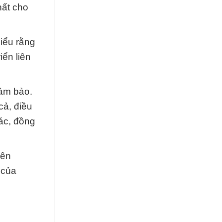
hất cho
iểu rằng
iển liên
ảm bảo.
cả, điều
hác, đồng
yên
 của