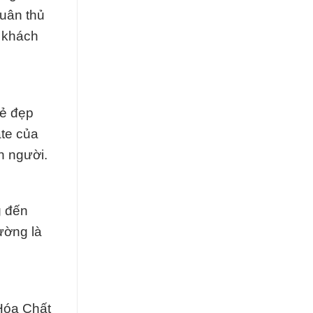
tuân thủ
a khách
vẻ đẹp
te của
n người.
g đến
ường là
 Hóa Chất