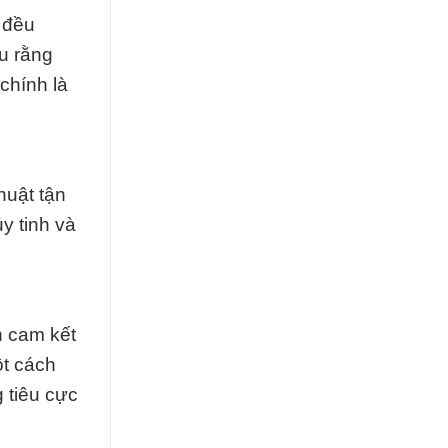
 đều
u rằng
chính là
huật tận
y tinh và
n cam kết
ột cách
g tiêu cực