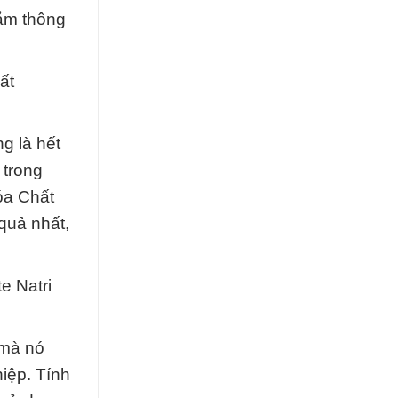
sắm thông
ất
g là hết
 trong
Hóa Chất
quả nhất,
e Natri
 mà nó
iệp. Tính