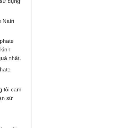
 sử dụng
 Natri
lphate
 kinh
uả nhất.
hate
g tôi cam
oạn sử