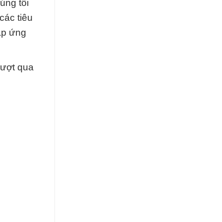
úng tôi
các tiêu
đáp ứng
vượt qua