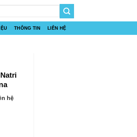
IỆU
THÔNG TIN
LIÊN HỆ
Natri
na
ên hệ