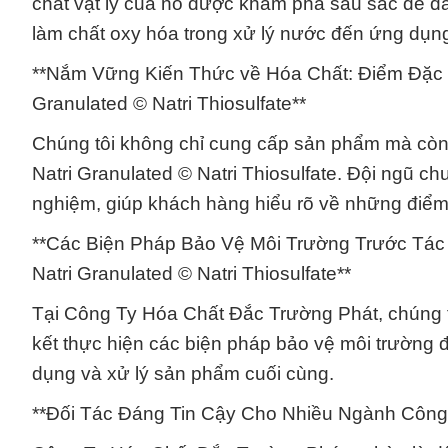
chất vật lý của nó được khám phá sâu sắc để đ
làm chất oxy hóa trong xử lý nước đến ứng dụn
**Nắm Vững Kiến Thức về Hóa Chất: Điểm Đặc S
Granulated © Natri Thiosulfate**
Chúng tôi không chỉ cung cấp sản phẩm mà còn l
Natri Granulated © Natri Thiosulfate. Đội ngũ ch
nghiệm, giúp khách hàng hiểu rõ về những điểm
**Các Biện Pháp Bảo Vệ Môi Trường Trước Tác
Natri Granulated © Natri Thiosulfate**
Tại Công Ty Hóa Chất Đắc Trường Phát, chúng tô
kết thực hiện các biện pháp bảo vệ môi trường đ
dụng và xử lý sản phẩm cuối cùng.
**Đối Tác Đáng Tin Cậy Cho Nhiều Ngành Công