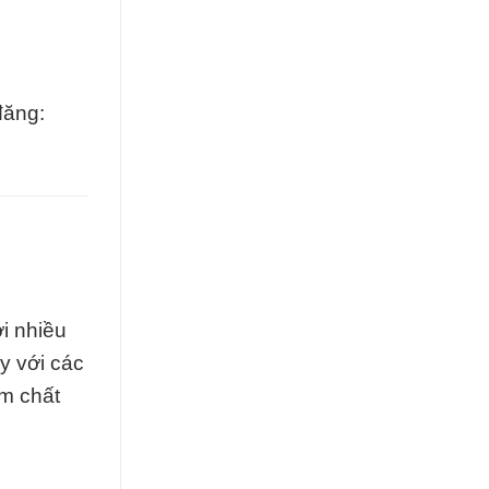
đăng:
ới nhiều
y với các
ẩm chất