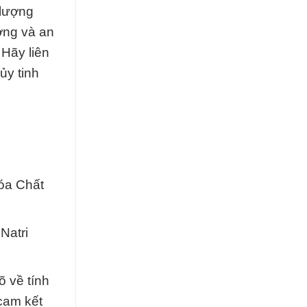
 lượng
ợng và an
 Hãy liên
ủy tinh
Hóa Chất
Natri
õ về tính
cam kết