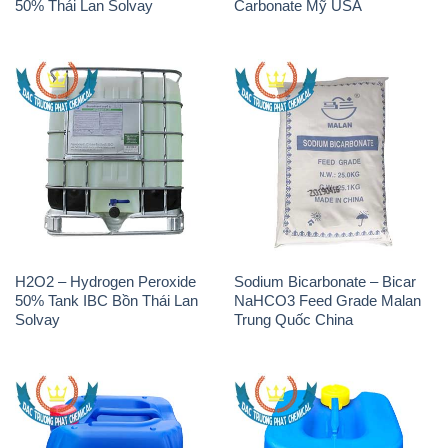
50% Thái Lan Solvay
Carbonate Mỹ USA
H2O2 – Hydrogen Peroxide
Sodium Bicarbonate – Bicar
50% Tank IBC Bồn Thái Lan
NaHCO3 Feed Grade Malan
Solvay
Trung Quốc China